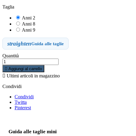
Taglia
Anni 2
Anni 8
Anni 9
straighten
Guida alle taglie
Quantità

Aggiungi al carrello

Ultimi articoli in magazzino
Condividi
Condividi
Twitta
Pinterest
Guida alle taglie mini