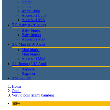
bimbo
bimba
scarpa culla
Accessori Culla
Accessori 0/18


Baby (6/36 Mesi)
Baby bimba
Baby bimbo
Accessori 6/36


Mini (2/10 Anni)
Mini bimba
Mini bimbo
Accessori Mini


Junior (8/18 Anni)
Ragazzo
Ragazza
Abel & Lula
Home
Outlet
Vestito pois ricami bambina
-60%