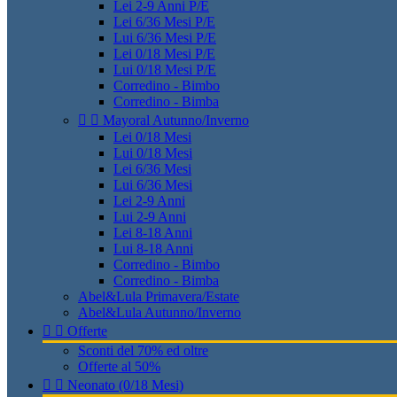
Lei 2-9 Anni P/E
Lei 6/36 Mesi P/E
Lui 6/36 Mesi P/E
Lei 0/18 Mesi P/E
Lui 0/18 Mesi P/E
Corredino - Bimbo
Corredino - Bimba


Mayoral Autunno/Inverno
Lei 0/18 Mesi
Lui 0/18 Mesi
Lei 6/36 Mesi
Lui 6/36 Mesi
Lei 2-9 Anni
Lui 2-9 Anni
Lei 8-18 Anni
Lui 8-18 Anni
Corredino - Bimbo
Corredino - Bimba
Abel&Lula Primavera/Estate
Abel&Lula Autunno/Inverno


Offerte
Sconti del 70% ed oltre
Offerte al 50%


Neonato (0/18 Mesi)