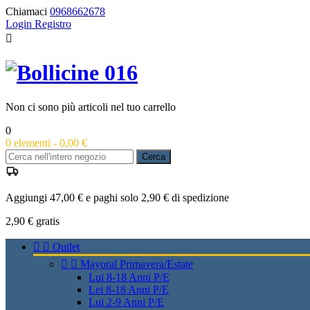
Chiamaci
0968662678
Login
Registro

Non ci sono più articoli nel tuo carrello
0
0
elementi -
0,00 €
Cerca
Aggiungi 47,00 € e paghi solo 2,90 € di spedizione
2,90 €
gratis


Outlet


Mayoral Primavera/Estate
Lui 8-18 Anni P/E
Lei 8-18 Anni P/E
Lui 2-9 Anni P/E