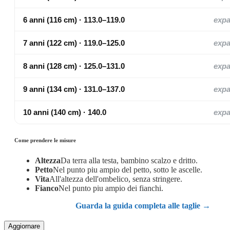
6 anni (116 cm) · 113.0–119.0
exp
7 anni (122 cm) · 119.0–125.0
exp
8 anni (128 cm) · 125.0–131.0
exp
9 anni (134 cm) · 131.0–137.0
exp
10 anni (140 cm) · 140.0
exp
Come prendere le misure
Altezza
Da terra alla testa, bambino scalzo e dritto.
Petto
Nel punto piu ampio del petto, sotto le ascelle.
Vita
All'altezza dell'ombelico, senza stringere.
Fianco
Nel punto piu ampio dei fianchi.
Guarda la guida completa alle taglie →