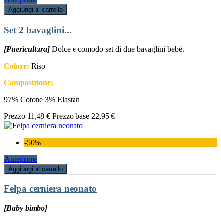
Aggiungi al carrello
Set 2 bavaglini...
[Puericultura]
Dolce e comodo set di due bavaglini bebé.
Colore:
Riso
Composizione:
97% Cotone 3% Elastan
Prezzo
11,48 €
Prezzo base
22,95 €
-50%
Anteprima
Aggiungi al carrello
Felpa cerniera neonato
[Baby bimbo]