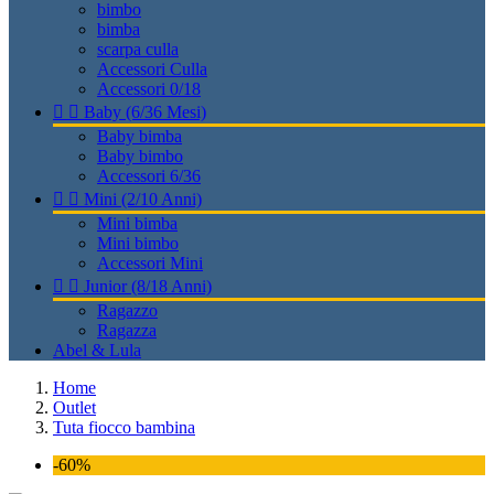
bimbo
bimba
scarpa culla
Accessori Culla
Accessori 0/18


Baby (6/36 Mesi)
Baby bimba
Baby bimbo
Accessori 6/36


Mini (2/10 Anni)
Mini bimba
Mini bimbo
Accessori Mini


Junior (8/18 Anni)
Ragazzo
Ragazza
Abel & Lula
Home
Outlet
Tuta fiocco bambina
-60%