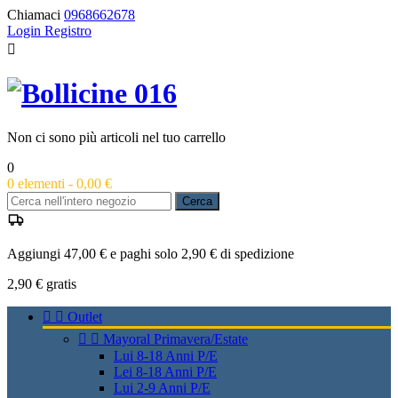
Chiamaci
0968662678
Login
Registro

Non ci sono più articoli nel tuo carrello
0
0
elementi -
0,00 €
Cerca
Aggiungi 47,00 € e paghi solo 2,90 € di spedizione
2,90 €
gratis


Outlet


Mayoral Primavera/Estate
Lui 8-18 Anni P/E
Lei 8-18 Anni P/E
Lui 2-9 Anni P/E