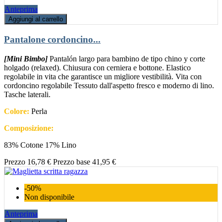
Anteprima
Aggiungi al carrello
Pantalone cordoncino...
[Mini Bimbo]
Pantalón largo para bambino de tipo chino y corte
holgado (relaxed). Chiusura con cerniera e bottone. Elastico
regolabile in vita che garantisce un migliore vestibilità. Vita con
cordoncino regolabile Tessuto dall'aspetto fresco e moderno di lino.
Tasche laterali.
Colore:
Perla
Composizione:
83% Cotone 17% Lino
Prezzo
16,78 €
Prezzo base
41,95 €
-50%
Non disponibile
Anteprima