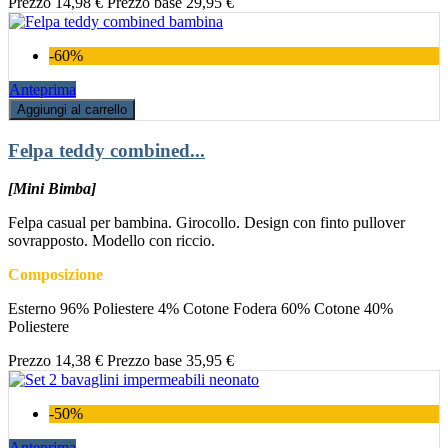
Prezzo
14,98 €
Prezzo base
29,95 €
-60%
Anteprima
Aggiungi al carrello
Felpa teddy combined...
[Mini Bimba]
Felpa casual per bambina. Girocollo. Design con finto pullover
sovrapposto. Modello con riccio.
Composizione
Esterno 96% Poliestere 4% Cotone Fodera 60% Cotone 40%
Poliestere
Prezzo
14,38 €
Prezzo base
35,95 €
-50%
Anteprima