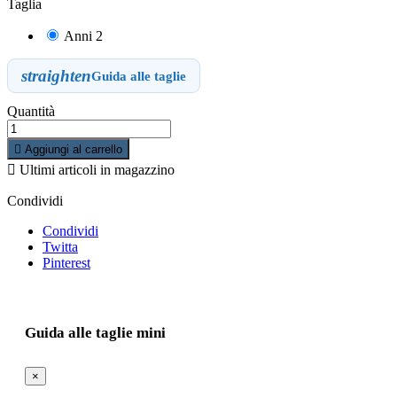
Taglia
Anni 2
straighten
Guida alle taglie
Quantità

Aggiungi al carrello

Ultimi articoli in magazzino
Condividi
Condividi
Twitta
Pinterest
Guida alle taglie mini
×