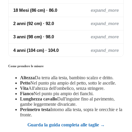
18 Mesi (86 cm) · 86.0
expand_more
2 anni (92 cm) · 92.0
expand_more
3 anni (98 cm) · 98.0
expand_more
4 anni (104 cm) · 104.0
expand_more
Come prendere le misure
Altezza
Da terra alla testa, bambino scalzo e dritto.
Petto
Nel punto piu ampio del petto, sotto le ascelle.
Vita
All'altezza dell'ombelico, senza stringere.
Fianco
Nel punto piu ampio dei fianchi.
Lunghezza cavallo
Dall'inguine fino al pavimento,
gambe leggermente divaricate.
Perimetro testa
Intorno alla testa, sopra le orecchie e la
fronte.
Guarda la guida completa alle taglie →