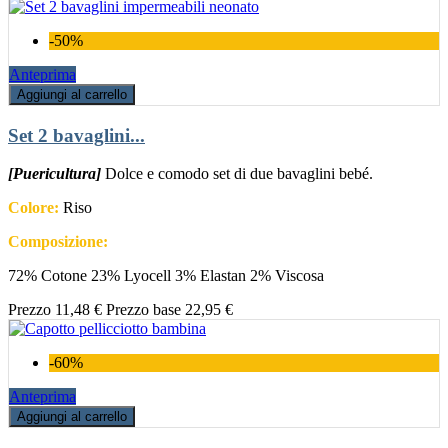
-50%
Anteprima
Aggiungi al carrello
Set 2 bavaglini...
[Puericultura]
Dolce e comodo set di due bavaglini bebé.
Colore:
Riso
Composizione:
72% Cotone 23% Lyocell 3% Elastan 2% Viscosa
Prezzo
11,48 €
Prezzo base
22,95 €
-60%
Anteprima
Aggiungi al carrello