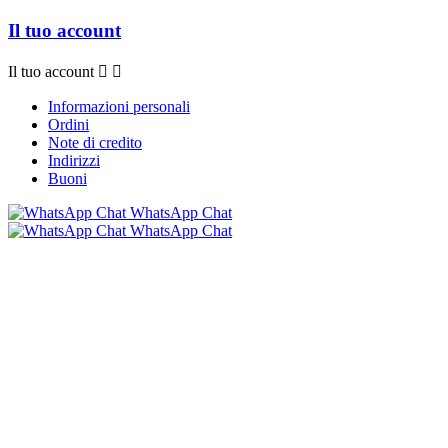
Il tuo account
Il tuo account


Informazioni personali
Ordini
Note di credito
Indirizzi
Buoni
WhatsApp Chat
WhatsApp Chat
© 2026 - Software e-commerce di Bollicine 016