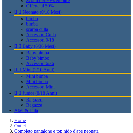
Sconti del 70% ed oltre
Offerte al 50%


Neonato (0/18 Mesi)
bimbo
bimba
scarpa culla
Accessori Culla
Accessori 0/18


Baby (6/36 Mesi)
Baby bimba
Baby bimbo
Accessori 6/36


Mini (2/10 Anni)
Mini bimba
Mini bimbo
Accessori Mini


Junior (8/18 Anni)
Ragazzo
Ragazza
Abel & Lula
Home
Outlet
Completo pantalone e top nido d'ape neonata