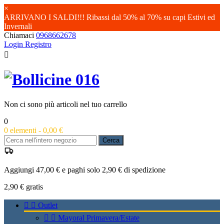
×
ARRIVANO I SALDI!!! Ribassi dal 50% al 70% su capi Estivi ed
Invernali
Chiamaci
0968662678
Login
Registro

Non ci sono più articoli nel tuo carrello
0
0
elementi -
0,00 €
Cerca
Aggiungi 47,00 € e paghi solo 2,90 € di spedizione
2,90 €
gratis


Outlet


Mayoral Primavera/Estate