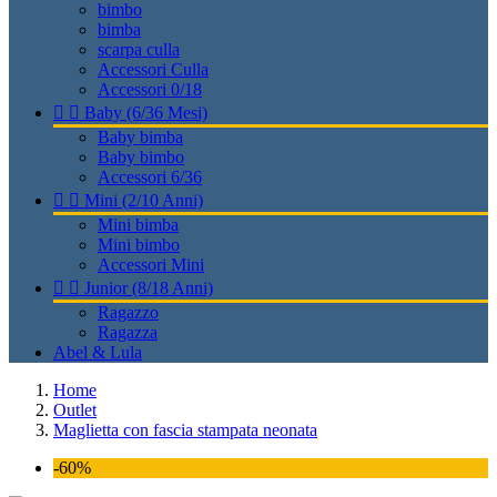
bimbo
bimba
scarpa culla
Accessori Culla
Accessori 0/18


Baby (6/36 Mesi)
Baby bimba
Baby bimbo
Accessori 6/36


Mini (2/10 Anni)
Mini bimba
Mini bimbo
Accessori Mini


Junior (8/18 Anni)
Ragazzo
Ragazza
Abel & Lula
Home
Outlet
Maglietta con fascia stampata neonata
-60%