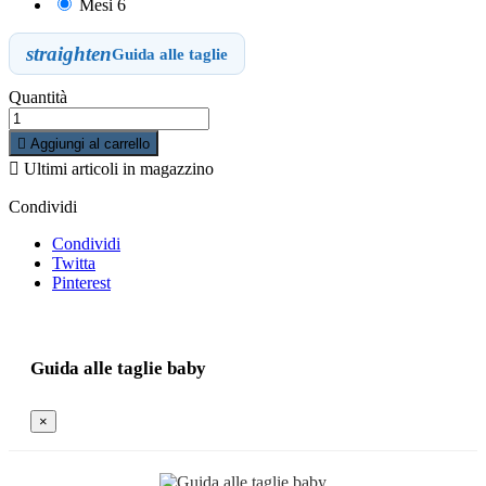
Mesi 6
straighten
Guida alle taglie
Quantità

Aggiungi al carrello

Ultimi articoli in magazzino
Condividi
Condividi
Twitta
Pinterest
Guida alle taglie baby
×