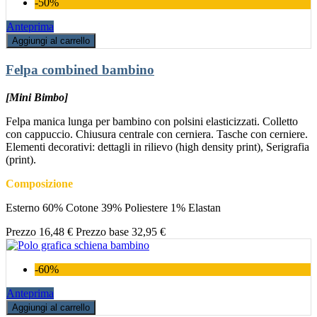
-50%
Anteprima
Aggiungi al carrello
Felpa combined bambino
[Mini Bimbo]
Felpa manica lunga per bambino con polsini elasticizzati. Colletto
con cappuccio. Chiusura centrale con cerniera. Tasche con cerniere.
Elementi decorativi: dettagli in rilievo (high density print), Serigrafia
(print).
Composizione
Esterno 60% Cotone 39% Poliestere 1% Elastan
Prezzo
16,48 €
Prezzo base
32,95 €
-60%
Anteprima
Aggiungi al carrello