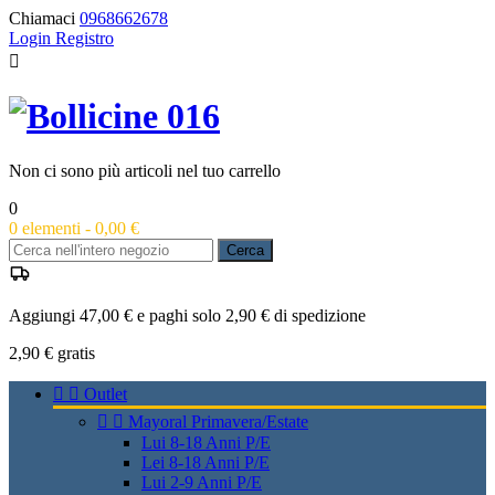
Chiamaci
0968662678
Login
Registro

Non ci sono più articoli nel tuo carrello
0
0
elementi -
0,00 €
Cerca
Aggiungi 47,00 € e paghi solo 2,90 € di spedizione
2,90 €
gratis


Outlet


Mayoral Primavera/Estate
Lui 8-18 Anni P/E
Lei 8-18 Anni P/E
Lui 2-9 Anni P/E