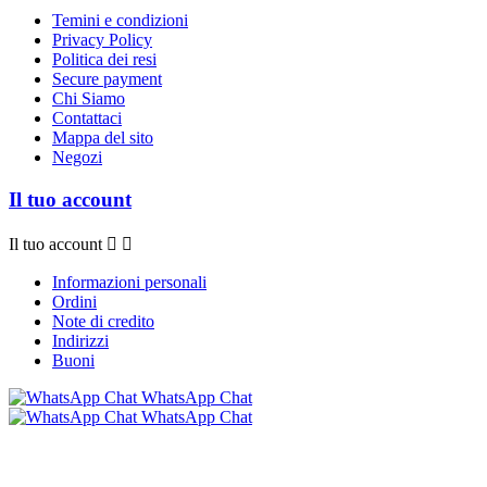
Temini e condizioni
Privacy Policy
Politica dei resi
Secure payment
Chi Siamo
Contattaci
Mappa del sito
Negozi
Il tuo account
Il tuo account


Informazioni personali
Ordini
Note di credito
Indirizzi
Buoni
WhatsApp Chat
WhatsApp Chat
© 2026 - Software e-commerce di Bollicine 016