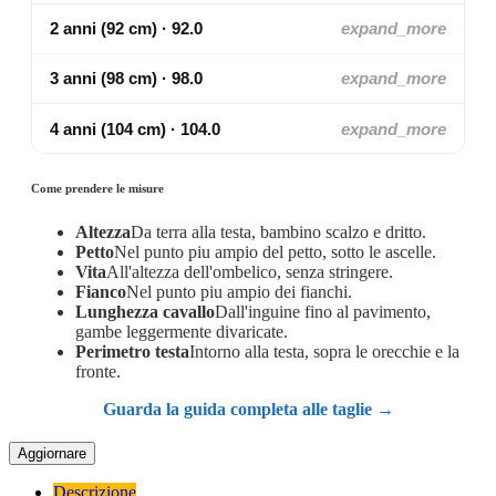
2 anni (92 cm) · 92.0
expand_more
3 anni (98 cm) · 98.0
expand_more
4 anni (104 cm) · 104.0
expand_more
Come prendere le misure
Altezza
Da terra alla testa, bambino scalzo e dritto.
Petto
Nel punto piu ampio del petto, sotto le ascelle.
Vita
All'altezza dell'ombelico, senza stringere.
Fianco
Nel punto piu ampio dei fianchi.
Lunghezza cavallo
Dall'inguine fino al pavimento,
gambe leggermente divaricate.
Perimetro testa
Intorno alla testa, sopra le orecchie e la
fronte.
Guarda la guida completa alle taglie →
Descrizione