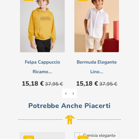
Felpa Cappuccio
Bermuda Elegante
Ricamo...
Lino...
Prezzo
Prezzo
Prezzo
Prezzo
Pre
15,18 €
15,18 €
5,
37,95 €
37,95 €
base
base
Potrebbe Anche Piacerti