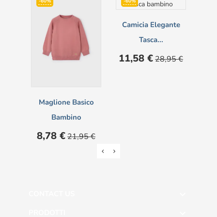
-60%
-60%
-6
NON
Camicia Elegante
Tasca...
Prezzo
Prezzo
11,58 €
28,95 €
base
Maglione Basico
C
Bambino
Prezzo
Prezzo
Pre
8,78 €
11
21,95 €
base
CONTACT US

PRODOTTI
