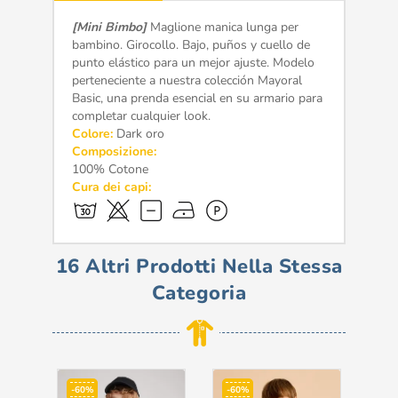
[Mini Bimbo]
Maglione manica lunga per
bambino. Girocollo. Bajo, puños y cuello de
punto elástico para un mejor ajuste. Modelo
perteneciente a nuestra colección Mayoral
Basic, una prenda esencial en su armario para
completar cualquier look.
Colore:
Dark oro
Composizione:
100% Cotone
Cura dei capi:
16 Altri Prodotti Nella Stessa
Categoria
-60%
-60%
-5