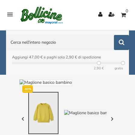
0

Aggiungi 47,00 € e paghi solo 2,90 € di spedizione
2,90 €
gratis
-60%

