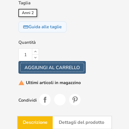
Taglia
Anni 2
Guida alle taglie
straighten
Quantità
AGGIUNGI AL CARRELLO
Ultimi articoli in magazzino

Condividi
Descrizione
Dettagli del prodotto