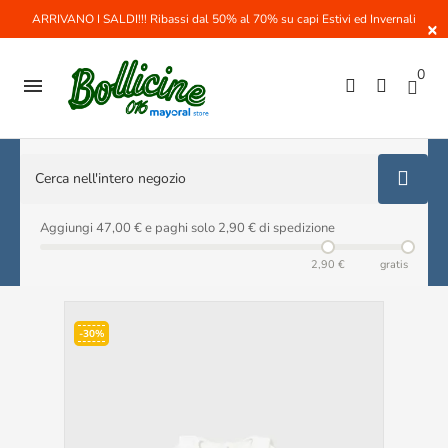
ARRIVANO I SALDI!!! Ribassi dal 50% al 70% su capi Estivi ed Invernali
×
0

Aggiungi 47,00 € e paghi solo 2,90 € di spedizione
2,90 €
gratis
-30%