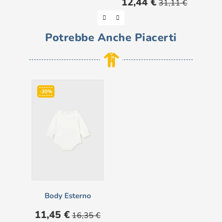
12,44 €
6,
31,11 €
base
Potrebbe Anche Piacerti
-30%
Body Esterno
Prezzo
Prezzo
11,45 €
16,35 €
base