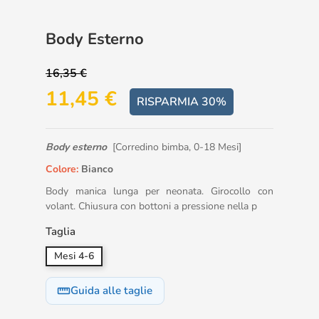
Body Esterno
16,35 €
11,45 €
RISPARMIA 30%
Body esterno
[Corredino bimba, 0-18 Mesi]
Colore:
Bianco
Body manica lunga per neonata. Girocollo con
volant. Chiusura con bottoni a pressione nella p
Taglia
Mesi 4-6
Guida alle taglie
straighten