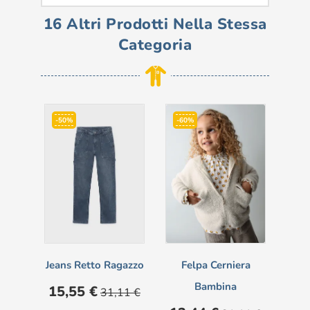
16 Altri Prodotti Nella Stessa
Categoria
-50%
-60%
-6
Jeans Retto Ragazzo
Felpa Cerniera
Bambina
Prezzo
Prezzo
15,55 €
31,11 €
base
Prezzo
Prezzo
Pre