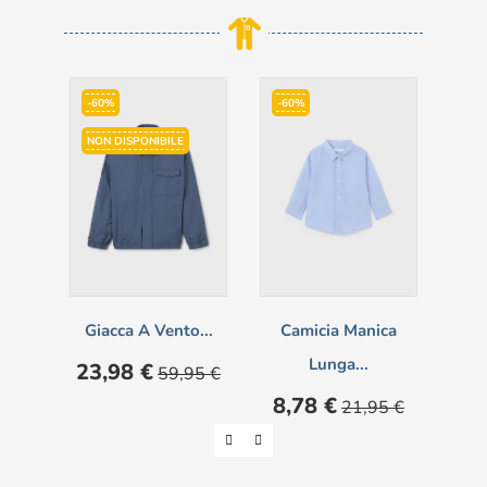
-60%
-60%
-5
NON DISPONIBILE
Giacca A Vento...
Camicia Manica
Comp
Lunga...
Prezzo
Prezzo
Pre
23,98 €
16
59,95 €
base
Prezzo
Prezzo
8,78 €
21,95 €
base