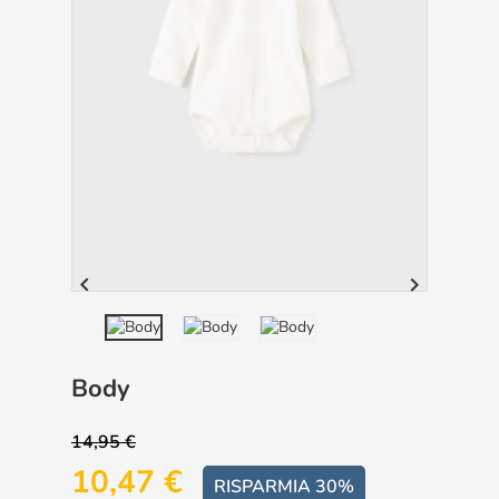


Body
14,95 €
10,47 €
RISPARMIA 30%