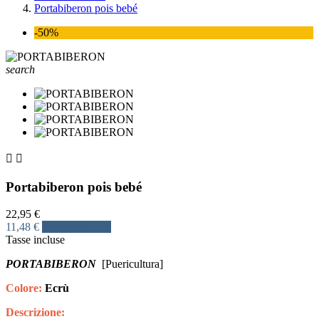
Portabiberon pois bebé
-50%
search


Portabiberon pois bebé
22,95 €
11,48 €
Risparmia 50%
Tasse incluse
PORTABIBERON
[Puericultura]
Colore:
Ecrù
Descrizione: