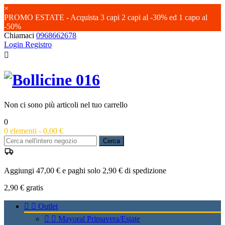
×
PROMO ESTATE - Acquista 3 capi 2 capi al -30% ed 1 capo al
-50%
Chiamaci
0968662678
Login
Registro

Non ci sono più articoli nel tuo carrello
0
0
elementi -
0,00 €
Cerca
Aggiungi 47,00 € e paghi solo 2,90 € di spedizione
2,90 €
gratis


Outlet


Mayoral Primavera/Estate