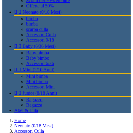
Sconti del 70% ed oltre
Offerte al 50%


Neonato (0/18 Mesi)
bimbo
bimba
scarpa culla
Accessori Culla
Accessori 0/18


Baby (6/36 Mesi)
Baby bimba
Baby bimbo
Accessori 6/36


Mini (2/10 Anni)
Mini bimba
Mini bimbo
Accessori Mini


Junior (8/18 Anni)
Ragazzo
Ragazza
Abel & Lula
Home
Neonato (0/18 Mesi)
Accessori Culla