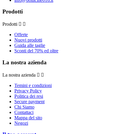
info@bollicine016.it
Prodotti
Prodotti


Offerte
Nuovi prodotti
Guida alle taglie
Sconti del 70% ed oltre
La nostra azienda
La nostra azienda


Temini e condizioni
Privacy Policy
Politica dei resi
Secure payment
Chi Siamo
Contattaci
Mappa del sito
Negozi