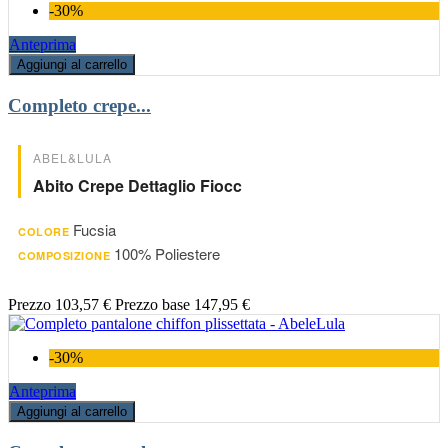
-30%
Anteprima
Aggiungi al carrello
Completo crepe...
ABEL&LULA
Abito Crepe Dettaglio Fiocc
Fucsia
COLORE
100% Poliestere
COMPOSIZIONE
Prezzo
103,57 €
Prezzo base
147,95 €
-30%
Anteprima
Aggiungi al carrello