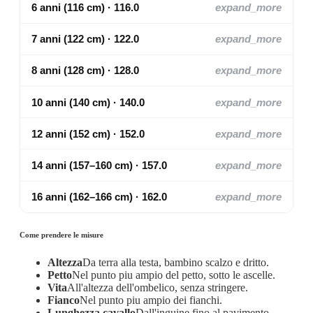
6 anni (116 cm) · 116.0
expand_more
7 anni (122 cm) · 122.0
expand_more
8 anni (128 cm) · 128.0
expand_more
10 anni (140 cm) · 140.0
expand_more
12 anni (152 cm) · 152.0
expand_more
14 anni (157–160 cm) · 157.0
expand_more
16 anni (162–166 cm) · 162.0
expand_more
Come prendere le misure
Altezza
Da terra alla testa, bambino scalzo e dritto.
Petto
Nel punto piu ampio del petto, sotto le ascelle.
Vita
All'altezza dell'ombelico, senza stringere.
Fianco
Nel punto piu ampio dei fianchi.
Lunghezza cavallo
Dall'inguine fino al pavimento,