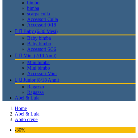
bimbo
bimba
scarpa culla
Accessori Culla
Accessori 0/18


Baby (6/36 Mesi)
Baby bimba
Baby bimbo
Accessori 6/36


Mini (2/10 Anni)
Mini bimba
Mini bimbo
Accessori Mini


Junior (8/18 Anni)
Ragazzo
Ragazza
Abel & Lula
Home
Abel & Lula
Abito crepe
-30%