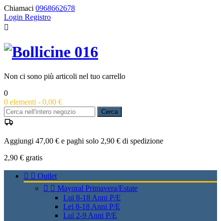
Chiamaci
0968662678
Login
Registro

Non ci sono più articoli nel tuo carrello
0
0
elementi -
0,00 €
Cerca
Aggiungi 47,00 € e paghi solo 2,90 € di spedizione
2,90 €
gratis


Outlet


Mayoral Primavera/Estate
Lui 8-18 Anni P/E
Lei 8-18 Anni P/E
Lui 2-9 Anni P/E