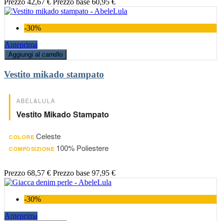
Prezzo
42,67 €
Prezzo base
60,95 €
-30%
Anteprima
Aggiungi al carrello
Vestito mikado stampato
ABEL&LULA
Vestito Mikado Stampato
Celeste
COLORE
100% Poliestere
COMPOSIZIONE
Prezzo
68,57 €
Prezzo base
97,95 €
-30%
Anteprima