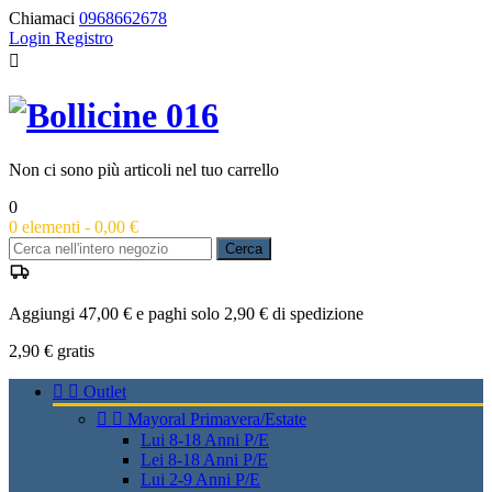
Chiamaci
0968662678
Login
Registro

Non ci sono più articoli nel tuo carrello
0
0
elementi -
0,00 €
Cerca
Aggiungi 47,00 € e paghi solo 2,90 € di spedizione
2,90 €
gratis


Outlet


Mayoral Primavera/Estate
Lui 8-18 Anni P/E
Lei 8-18 Anni P/E
Lui 2-9 Anni P/E