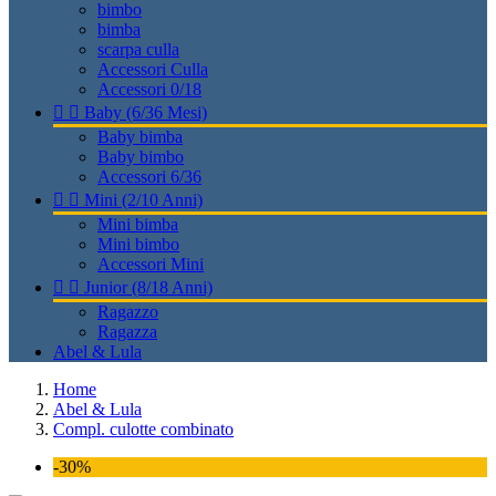
bimbo
bimba
scarpa culla
Accessori Culla
Accessori 0/18


Baby (6/36 Mesi)
Baby bimba
Baby bimbo
Accessori 6/36


Mini (2/10 Anni)
Mini bimba
Mini bimbo
Accessori Mini


Junior (8/18 Anni)
Ragazzo
Ragazza
Abel & Lula
Home
Abel & Lula
Compl. culotte combinato
-30%