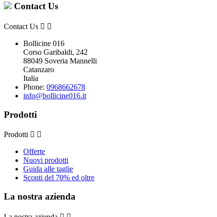
Contact Us
Contact Us


Bollicine 016
Corso Garibaldi, 242
88049 Soveria Mannelli
Catanzaro
Italia
Phone:
0968662678
info@bollicine016.it
Prodotti
Prodotti


Offerte
Nuovi prodotti
Guida alle taglie
Sconti del 70% ed oltre
La nostra azienda
La nostra azienda

