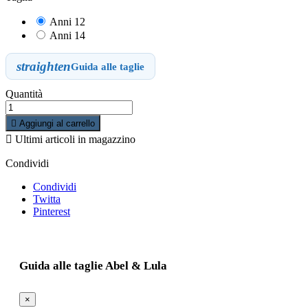
Anni 12
Anni 14
straighten
Guida alle taglie
Quantità

Aggiungi al carrello

Ultimi articoli in magazzino
Condividi
Condividi
Twitta
Pinterest
Guida alle taglie Abel & Lula
×