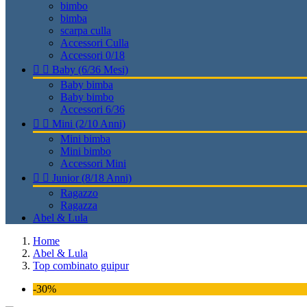
bimbo
bimba
scarpa culla
Accessori Culla
Accessori 0/18


Baby (6/36 Mesi)
Baby bimba
Baby bimbo
Accessori 6/36


Mini (2/10 Anni)
Mini bimba
Mini bimbo
Accessori Mini


Junior (8/18 Anni)
Ragazzo
Ragazza
Abel & Lula
Home
Abel & Lula
Top combinato guipur
-30%