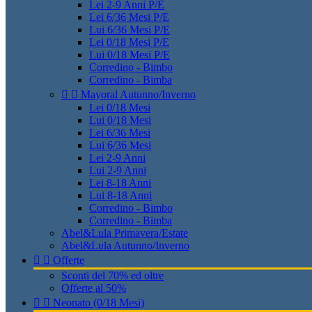
Lei 2-9 Anni P/E
Lei 6/36 Mesi P/E
Lui 6/36 Mesi P/E
Lei 0/18 Mesi P/E
Lui 0/18 Mesi P/E
Corredino - Bimbo
Corredino - Bimba


Mayoral Autunno/Inverno
Lei 0/18 Mesi
Lui 0/18 Mesi
Lei 6/36 Mesi
Lui 6/36 Mesi
Lei 2-9 Anni
Lui 2-9 Anni
Lei 8-18 Anni
Lui 8-18 Anni
Corredino - Bimbo
Corredino - Bimba
Abel&Lula Primavera/Estate
Abel&Lula Autunno/Inverno


Offerte
Sconti del 70% ed oltre
Offerte al 50%


Neonato (0/18 Mesi)