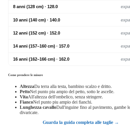
8 anni (128 cm) · 128.0
exp
10 anni (140 cm) · 140.0
exp
12 anni (152 cm) · 152.0
exp
14 anni (157–160 cm) · 157.0
exp
16 anni (162–166 cm) · 162.0
exp
Come prendere le misure
Altezza
Da terra alla testa, bambino scalzo e dritto.
Petto
Nel punto piu ampio del petto, sotto le ascelle.
Vita
All'altezza dell'ombelico, senza stringere.
Fianco
Nel punto piu ampio dei fianchi.
Lunghezza cavallo
Dall'inguine fino al pavimento, gambe 
divaricate.
Guarda la guida completa alle taglie →