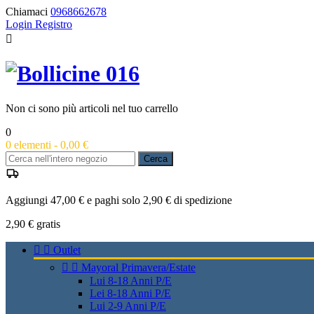
Chiamaci
0968662678
Login
Registro

Non ci sono più articoli nel tuo carrello
0
0
elementi -
0,00 €
Cerca
Aggiungi 47,00 € e paghi solo 2,90 € di spedizione
2,90 €
gratis


Outlet


Mayoral Primavera/Estate
Lui 8-18 Anni P/E
Lei 8-18 Anni P/E
Lui 2-9 Anni P/E