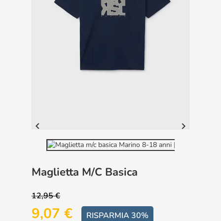


Maglietta M/c Basica
12,95 €
9,07 €
RISPARMIA 30%