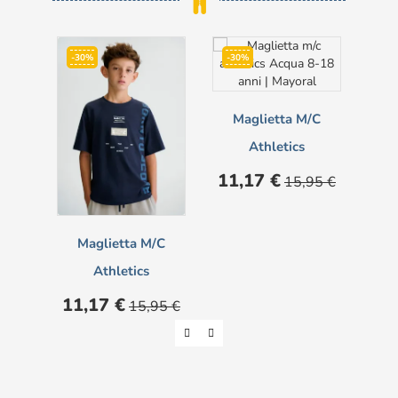
-30%
-30%
-5
Maglietta M/c
Pant
Athletics
Pre
16
Prezzo
Prezzo
11,17 €
15,95 €
base
Maglietta M/c
Athletics
Prezzo
Prezzo
11,17 €
15,95 €
base