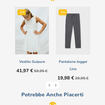
-30%
-50%
-3
Vestito Guipure
Pantalone Jogger
M
Lino
Prezzo
Prezzo
41,97 €
59,95 €
base
Prezzo
Prezzo
Pre
19,98 €
13
39,95 €
base
Potrebbe Anche Piacerti