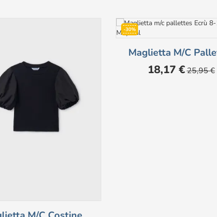
-30%
Maglietta M/c Palle
Prezzo
Prezzo
18,17 €
25,95 €
base
lietta M/c Costine...