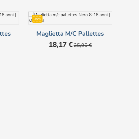
-30%
-30%
ttes
Maglietta M/c Pallettes
Prezzo
Prezzo
18,17 €
25,95 €
base