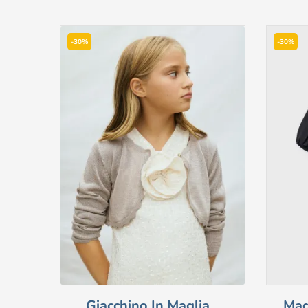
-30%
-30%
Giacchino In Maglia...
Mag