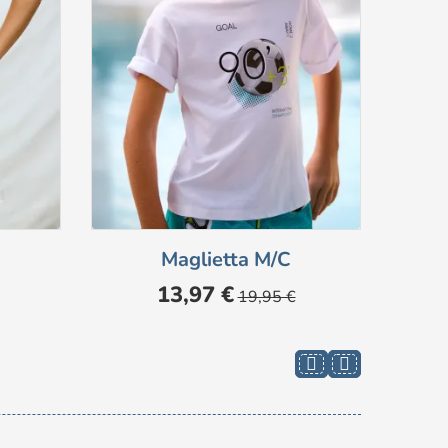
Maglietta M/c
Prezzo
Prezzo
13,97 €
19,95 €
base