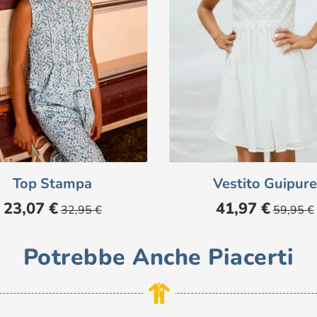
Top Stampa
Vestito Guipure
Prezzo
Prezzo
Prezzo
Prezzo
23,07 €
41,97 €
32,95 €
59,95 €
base
base
Potrebbe Anche Piacerti