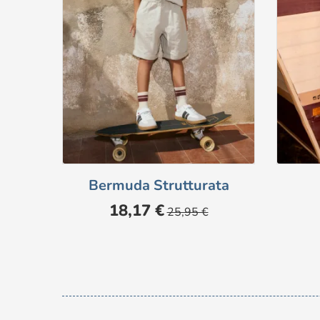
Bermuda Strutturata
Prezzo
Prezzo
18,17 €
25,95 €
base