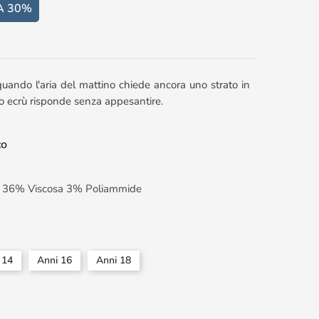
A 30%
quando l'aria del mattino chiede ancora uno strato in
ono ecrù risponde senza appesantire.
co
e 36% Viscosa 3% Poliammide
 14
Anni 16
Anni 18