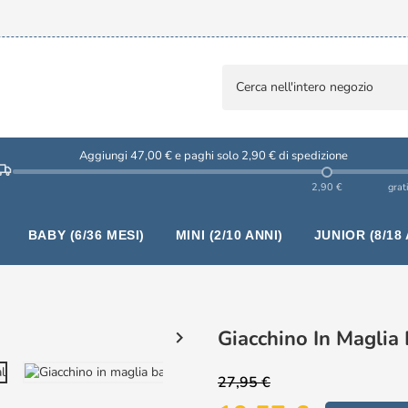
Aggiungi 47,00 € e paghi solo 2,90 € di spedizione
2,90 €
grat
BABY (6/36 MESI)
MINI (2/10 ANNI)
JUNIOR (8/18 
Giacchino In Maglia

27,95 €