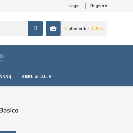
Login
Registro
0
elementi -
0,00 €
is
ANNI)
ABEL & LULA
 Basico