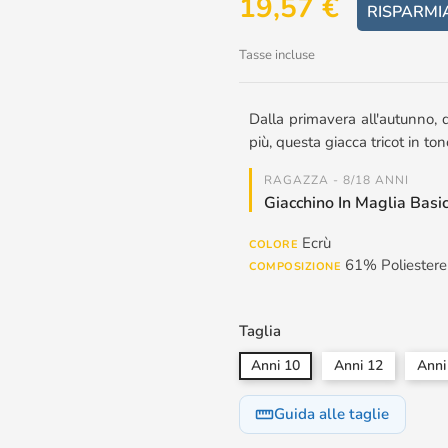
19,57 €
RISPARMI
Tasse incluse
Dalla primavera all'autunno, 
più, questa giacca tricot in t
RAGAZZA - 8/18 ANNI
Giacchino In Maglia Basi
Ecrù
COLORE
61% Poliester
COMPOSIZIONE
Taglia
Anni 10
Anni 12
Anni
Guida alle taglie
straighten