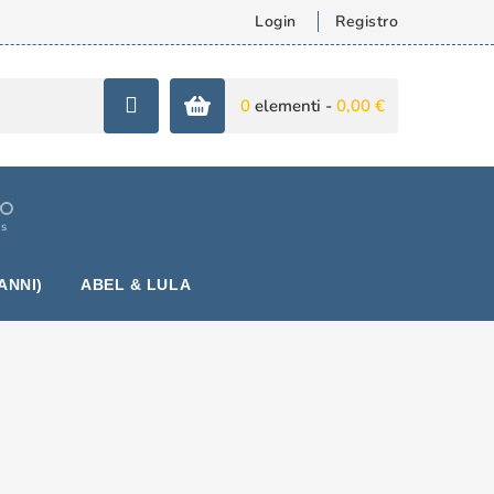
Login
Registro
0
elementi -
0,00 €
is
ANNI)
ABEL & LULA