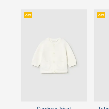
-30%
-30%
Cardigan Tricot
Tuti