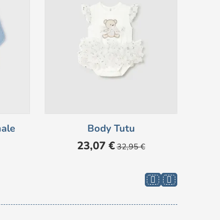
ale
Body Tutu
Prezzo
Prezzo
23,07 €
32,95 €
base