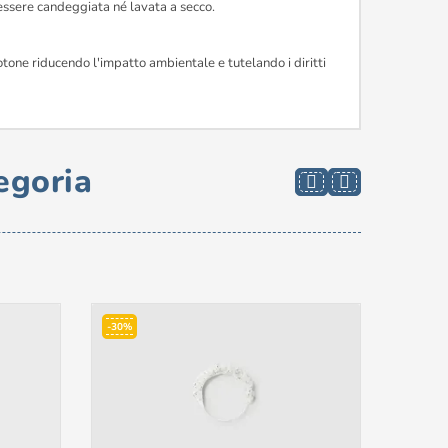
 essere candeggiata né lavata a secco.
otone riducendo l'impatto ambientale e tutelando i diritti
egoria
-30%
-50%