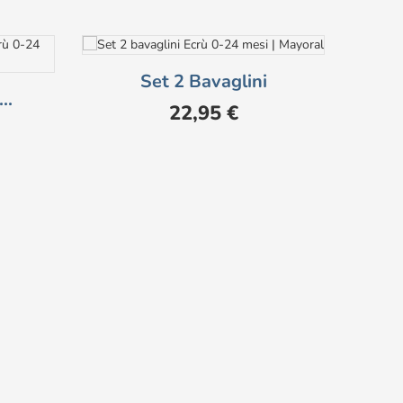
Set 2 Bavaglini
..
Prezzo
22,95 €