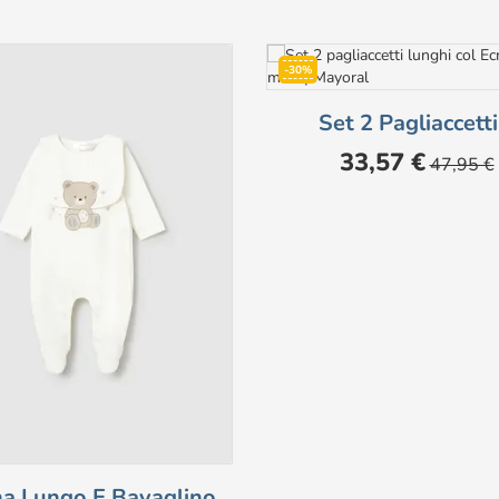
-30%
Set 2 Pagliaccetti.
Prezzo
Prezzo
33,57 €
47,95 €
base
na Lungo E Bavaglino