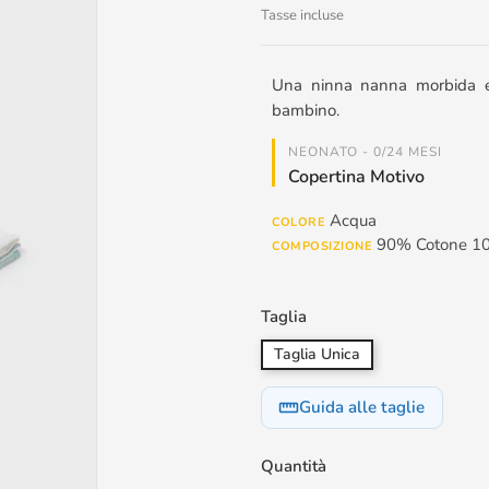
Tasse incluse
Una ninna nanna morbida e 
bambino.
NEONATO - 0/24 MESI
Copertina Motivo
Acqua
COLORE
90% Cotone 10
COMPOSIZIONE
Taglia
Taglia Unica
Guida alle taglie
straighten
Quantità