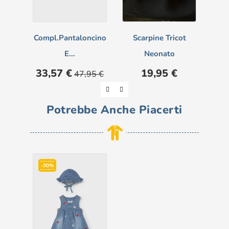
Compl.pantaloncino
Scarpine Tricot
T
E...
Neonato
Prezzo
Prezzo
Prezzo
33,57 €
19,95 €
47,95 €
base
Potrebbe Anche Piacerti
-30%