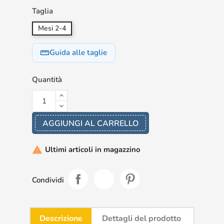
Taglia
Mesi 2-4
Guida alle taglie
straighten
Quantità
AGGIUNGI AL CARRELLO
Ultimi articoli in magazzino

Condividi
Descrizione
Dettagli del prodotto