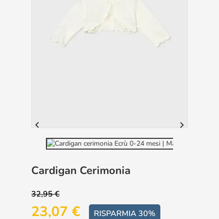


Cardigan Cerimonia
32,95 €
23,07 €
RISPARMIA 30%