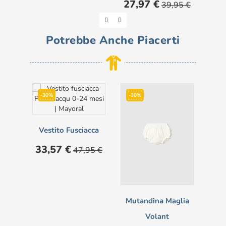
Prezzo
Prezzo
27,97 €
39,95 €
base
Potrebbe Anche Piacerti
-30%
-30%
Vestito Fusciacca
Prezzo
Prezzo
33,57 €
47,95 €
base
Mutandina Maglia
Volant