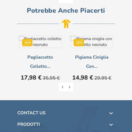
Potrebbe Anche Piacerti
-50%
-50%
-5
NON DISPONIBILE
Pagliaccetto
Pigiama Ciniglia
Pi
Colletto...
Con...
Prezzo
Prezzo
Prezzo
Prezzo
Pre
17,98 €
14,98 €
14
35,95 €
29,95 €
base
base
CONTACT US

PRODOTTI
