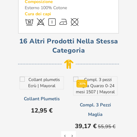
Composizione
Esterno 100% Cotone
Cura dei capi
16 Altri Prodotti Nella Stessa
Categoria
-30%
Collant Plumetis
Ca
Compl. 3 Pezzi
Prezzo
12,95 €
Maglia
Prezzo
Prezzo
39,17 €
55,95 €
base