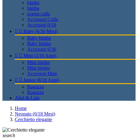
bimbo
bimba
scarpa culla
Accessori Culla
Accessori 0/18


Baby (6/36 Mesi)
Baby bimba
Baby bimbo
Accessori 6/36


Mini (2/10 Anni)
Mini bimba
Mini bimbo
Accessori Mini


Junior (8/18 Anni)
Ragazzo
Ragazza
Abel & Lula
Home
Neonato (0/18 Mesi)
Cerchietto elegante
search