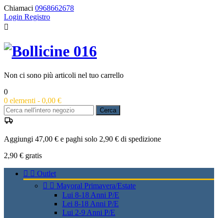
Chiamaci
0968662678
Login
Registro

Non ci sono più articoli nel tuo carrello
0
0
elementi -
0,00 €
Cerca
Aggiungi 47,00 € e paghi solo 2,90 € di spedizione
2,90 €
gratis


Outlet


Mayoral Primavera/Estate
Lui 8-18 Anni P/E
Lei 8-18 Anni P/E
Lui 2-9 Anni P/E