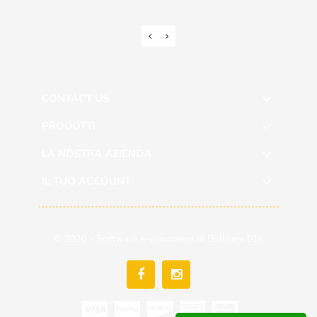
CONTACT US

PRODOTTI

LA NOSTRA AZIENDA

IL TUO ACCOUNT

© 2026 - Software e-commerce di Bollicine 016