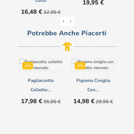
Collo
Prezzo
19,95 €
Prezzo
Prezzo
Pre
16,48 €
37
32,95 €
base
Potrebbe Anche Piacerti
-50%
-50%
-5
NON DISPONIBILE
Pagliaccetto
Pigiama Ciniglia
Pi
Colletto...
Con...
Prezzo
Prezzo
Prezzo
Prezzo
Pre
17,98 €
14,98 €
14
35,95 €
29,95 €
base
base