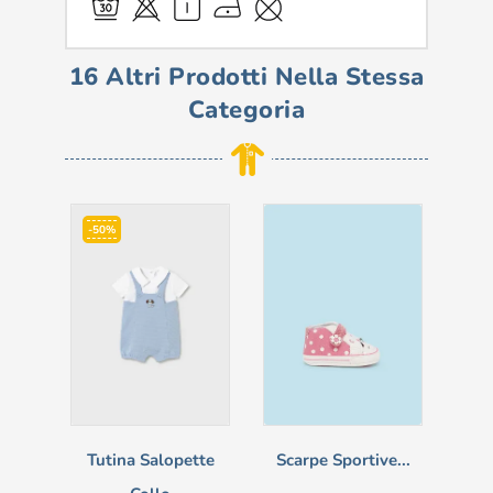
16 Altri Prodotti Nella Stessa
Categoria
-50%
-3
Tutina Salopette
Scarpe Sportive...
Co