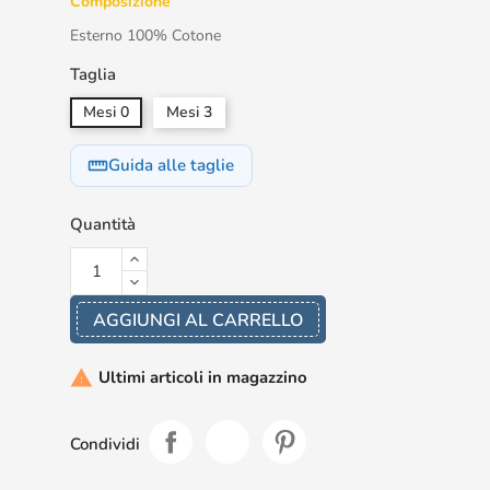
Composizione
Esterno 100% Cotone
Taglia
Mesi 0
Mesi 3
Guida alle taglie
straighten
Quantità
AGGIUNGI AL CARRELLO
Ultimi articoli in magazzino

Condividi