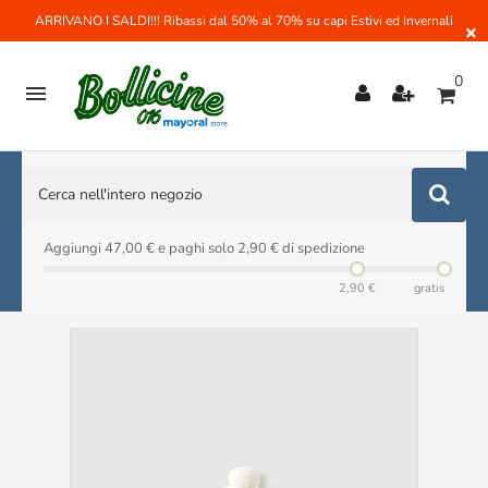
ARRIVANO I SALDI!!! Ribassi dal 50% al 70% su capi Estivi ed Invernali
×
0

Aggiungi 47,00 € e paghi solo 2,90 € di spedizione
2,90 €
gratis