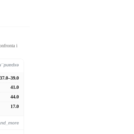
onfronta i
and_more
37.0–39.0
41.0
44.0
17.0
and_more