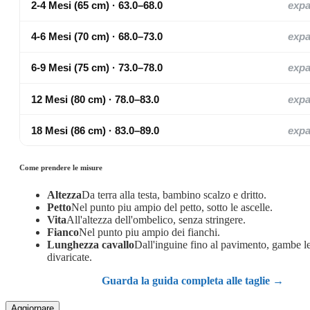
2-4 Mesi (65 cm) · 63.0–68.0
exp
4-6 Mesi (70 cm) · 68.0–73.0
exp
6-9 Mesi (75 cm) · 73.0–78.0
exp
12 Mesi (80 cm) · 78.0–83.0
exp
18 Mesi (86 cm) · 83.0–89.0
exp
Come prendere le misure
Altezza
Da terra alla testa, bambino scalzo e dritto.
Petto
Nel punto piu ampio del petto, sotto le ascelle.
Vita
All'altezza dell'ombelico, senza stringere.
Fianco
Nel punto piu ampio dei fianchi.
Lunghezza cavallo
Dall'inguine fino al pavimento, gambe 
divaricate.
Guarda la guida completa alle taglie →