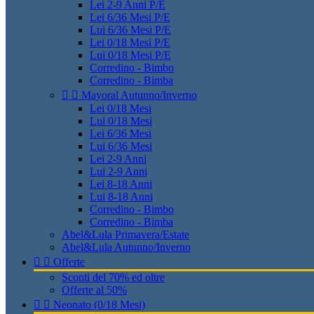
Lei 2-9 Anni P/E
Lei 6/36 Mesi P/E
Lui 6/36 Mesi P/E
Lei 0/18 Mesi P/E
Lui 0/18 Mesi P/E
Corredino - Bimbo
Corredino - Bimba


Mayoral Autunno/Inverno
Lei 0/18 Mesi
Lui 0/18 Mesi
Lei 6/36 Mesi
Lui 6/36 Mesi
Lei 2-9 Anni
Lui 2-9 Anni
Lei 8-18 Anni
Lui 8-18 Anni
Corredino - Bimbo
Corredino - Bimba
Abel&Lula Primavera/Estate
Abel&Lula Autunno/Inverno


Offerte
Sconti del 70% ed oltre
Offerte al 50%


Neonato (0/18 Mesi)