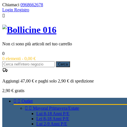
Chiamaci
0968662678
Login
Registro

Non ci sono più articoli nel tuo carrello
0
0
elementi -
0,00 €
Cerca
Aggiungi 47,00 € e paghi solo 2,90 € di spedizione
2,90 €
gratis


Outlet


Mayoral Primavera/Estate
Lui 8-18 Anni P/E
Lei 8-18 Anni P/E
Lui 2-9 Anni P/E