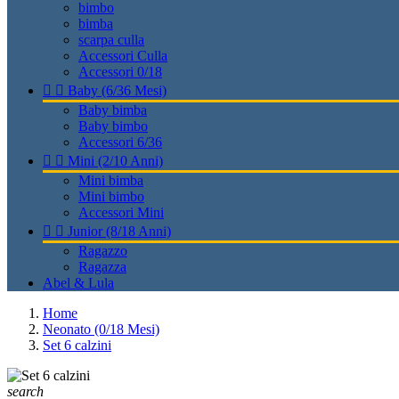
bimbo
bimba
scarpa culla
Accessori Culla
Accessori 0/18


Baby (6/36 Mesi)
Baby bimba
Baby bimbo
Accessori 6/36


Mini (2/10 Anni)
Mini bimba
Mini bimbo
Accessori Mini


Junior (8/18 Anni)
Ragazzo
Ragazza
Abel & Lula
Home
Neonato (0/18 Mesi)
Set 6 calzini
search