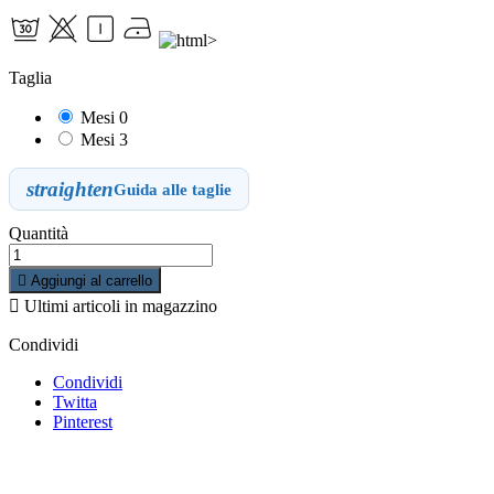
Taglia
Mesi 0
Mesi 3
straighten
Guida alle taglie
Quantità

Aggiungi al carrello

Ultimi articoli in magazzino
Condividi
Condividi
Twitta
Pinterest