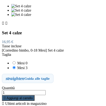


Set 4 calze
16,95 €
Tasse incluse
[Corredino bimbo, 0-18 Mesi] Set 4 calze
Taglia
Mesi 0
Mesi 3
straighten
Guida alle taglie
Quantità

Aggiungi al carrello

Ultimi articoli in magazzino