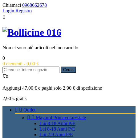
Chiamaci
0968662678
Login
Registro

Non ci sono più articoli nel tuo carrello
0
0
elementi -
0,00 €
Cerca
Aggiungi 47,00 € e paghi solo 2,90 € di spedizione
2,90 €
gratis


Outlet


Mayoral Primavera/Estate
Lui 8-18 Anni P/E
Lei 8-18 Anni P/E
Lui 2-9 Anni P/E