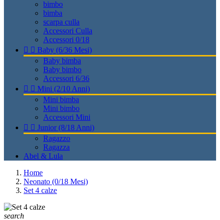
bimbo
bimba
scarpa culla
Accessori Culla
Accessori 0/18


Baby (6/36 Mesi)
Baby bimba
Baby bimbo
Accessori 6/36


Mini (2/10 Anni)
Mini bimba
Mini bimbo
Accessori Mini


Junior (8/18 Anni)
Ragazzo
Ragazza
Abel & Lula
Home
Neonato (0/18 Mesi)
Set 4 calze
search