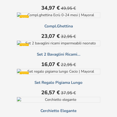
Prezzo
Prezzo
34,97 €
49,95 €
base
-30%
Compl.ghettina
Prezzo
Prezzo
23,07 €
32,95 €
base
-30%
Set 2 Bavaglini Ricami...
Prezzo
Prezzo
16,07 €
22,95 €
base
-30%
Set Regalo Pigiama Lungo
Prezzo
Prezzo
26,57 €
37,95 €
base
Cerchietto Elegante