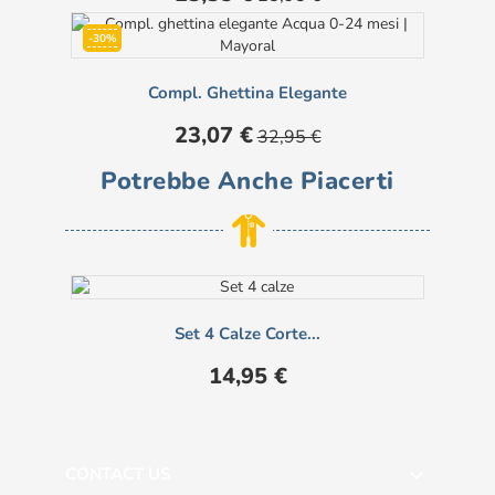
base
-30%
Compl. Ghettina Elegante
Prezzo
Prezzo
23,07 €
32,95 €
base
Potrebbe Anche Piacerti
Set 4 Calze Corte...
Prezzo
14,95 €
CONTACT US
