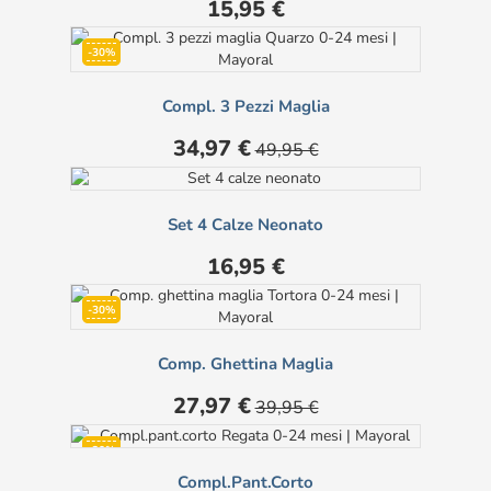
Prezzo
15,95 €
-30%
Compl. 3 Pezzi Maglia
Prezzo
Prezzo
34,97 €
49,95 €
base
Set 4 Calze Neonato
Prezzo
16,95 €
-30%
Comp. Ghettina Maglia
Prezzo
Prezzo
27,97 €
39,95 €
base
-30%
Compl.pant.corto