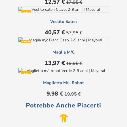
Prezzo
Prezzo
12,57 €
17,95 €
base
-30%
Vestito Saten
Prezzo
Prezzo
40,57 €
57,95 €
base
-30%
Maglia M/c
Prezzo
Prezzo
13,97 €
19,95 €
base
-50%
Maglietta M/l Robot
Prezzo
Prezzo
9,98 €
19,95 €
base
Potrebbe Anche Piacerti