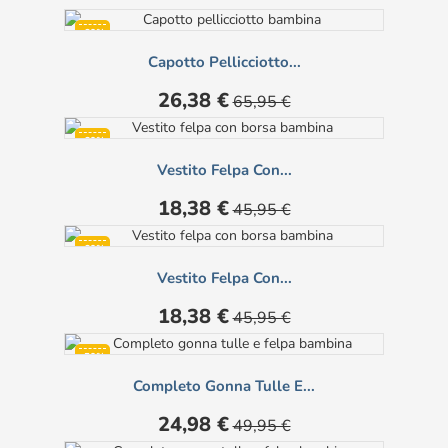
-60%
Capotto Pellicciotto...
Prezzo
Prezzo
26,38 €
65,95 €
base
-60%
Vestito Felpa Con...
Prezzo
Prezzo
18,38 €
45,95 €
base
-60%
Vestito Felpa Con...
Prezzo
Prezzo
18,38 €
45,95 €
base
-50%
Completo Gonna Tulle E...
Prezzo
Prezzo
24,98 €
49,95 €
base