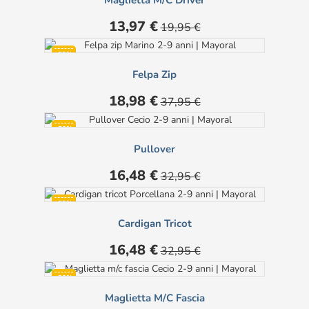
Prezzo
Prezzo
13,97 €
19,95 €
base
-50%
Felpa Zip
Prezzo
Prezzo
18,98 €
37,95 €
base
-50%
Pullover
Prezzo
Prezzo
16,48 €
32,95 €
base
-50%
Cardigan Tricot
Prezzo
Prezzo
16,48 €
32,95 €
base
-30%
Maglietta M/c Fascia