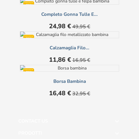
-50%
Completo Gonna Tulle E...
Prezzo
Prezzo
24,98 €
49,95 €
base
-30%
Calzamaglia Filo...
Prezzo
Prezzo
11,86 €
16,95 €
base
-50%
Borsa Bambina
Prezzo
Prezzo
16,48 €
32,95 €
base
CONTACT US

PRODOTTI
