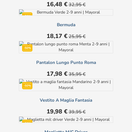
Prezzo
Prezzo
16,48 €
32,95 €
base
-30%
Bermuda
Prezzo
Prezzo
18,17 €
25,95 €
base
-50%
Pantalon Lungo Punto Roma
Prezzo
Prezzo
17,98 €
35,95 €
base
-50%
Vestito A Maglia Fantasia
Prezzo
Prezzo
19,98 €
39,95 €
base
-30%
Maglietta M/c Driver