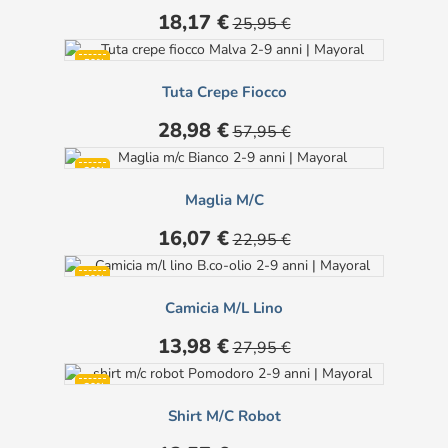
Prezzo
Prezzo
18,17 €
25,95 €
base
-50%
Tuta Crepe Fiocco
Prezzo
Prezzo
28,98 €
57,95 €
base
-30%
Maglia M/c
Prezzo
Prezzo
16,07 €
22,95 €
base
-50%
Camicia M/l Lino
Prezzo
Prezzo
13,98 €
27,95 €
base
-30%
Shirt M/c Robot