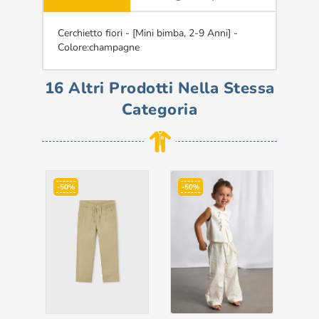
Cerchietto fiori - [Mini bimba, 2-9 Anni] -
Colore:champagne
16 Altri Prodotti Nella Stessa
Categoria
-50%
-50%
-3