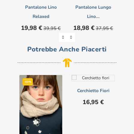
Pantalone Lino
Pantalone Lungo
Ber
Relaxed
Lino...
Prezzo
Prezzo
Prezzo
Prezzo
Pre
19,98 €
18,98 €
18
39,95 €
37,95 €
base
base
Potrebbe Anche Piacerti
-60%
Cerchietto Fiori
Prezzo
16,95 €