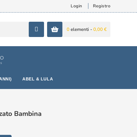
Login
Registro
0
elementi -
0,00 €
is
ANNI)
ABEL & LULA
izzato Bambina