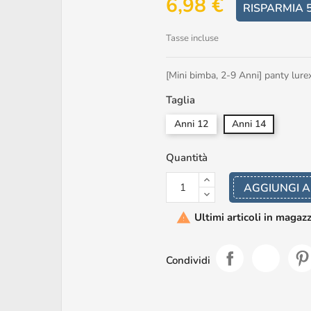
6,98 €
RISPARMIA 
Tasse incluse
[Mini bimba, 2-9 Anni] panty lure
Taglia
Anni 12
Anni 14
Quantità
AGGIUNGI A
Ultimi articoli in magaz

Condividi