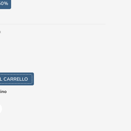
50%
x
L CARRELLO
zino