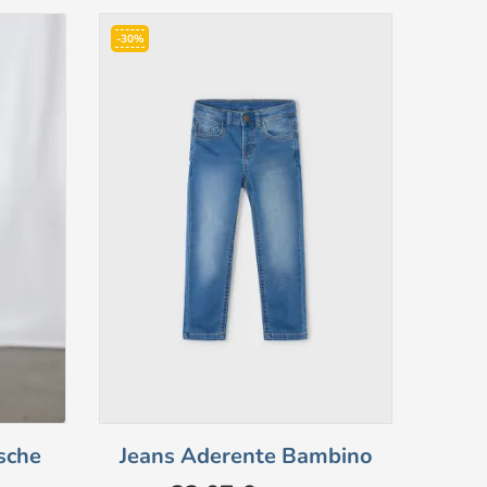
-30%
-30%
sche
Jeans Aderente Bambino
Magl