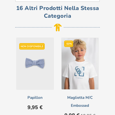
16 Altri Prodotti Nella Stessa
Categoria
-50%
-5
NON DISPONIBILE
Papillon
Maglietta M/c
L
Embossed
Prezzo
9,95 €
Prezzo
Prezzo
Pre