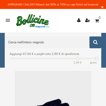
ARRIVANO I SALDI!!! Ribassi dal 50% al 70% su capi Estivi ed Invernali
×
0

Aggiungi 47,00 € e paghi solo 2,90 € di spedizione
2,90 €
gratis