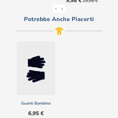
9,98 €
12
19,95 €
base
Potrebbe Anche Piacerti
Guanti Bambino
Prezzo
6,95 €