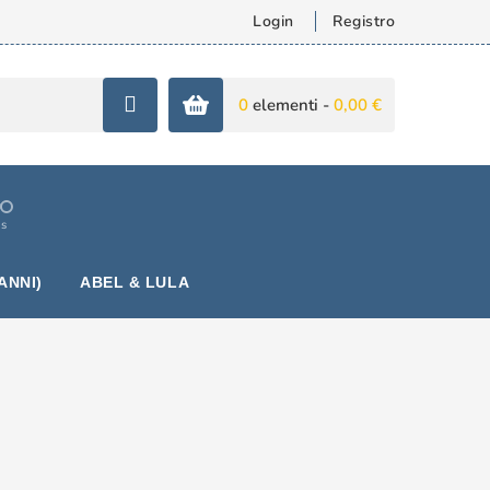
Login
Registro
0
elementi -
0,00 €
is
ANNI)
ABEL & LULA