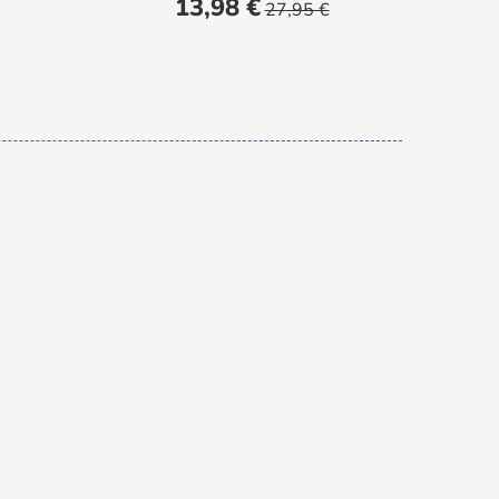
Prezzo
Prezzo
13,98 €
27,95 €
base