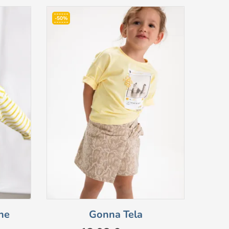
-50%
-30%
he
Gonna Tela
M