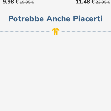
Prezzo
Prezzo
Prezzo
Prezzo
9,98 €
11,48 €
19,95 €
22,95 €
base
base
Potrebbe Anche Piacerti