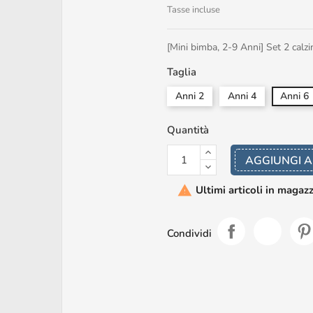
Tasse incluse
[Mini bimba, 2-9 Anni] Set 2 calzi
Taglia
Anni 2
Anni 4
Anni 6
Quantità
AGGIUNGI A
Ultimi articoli in magaz

Condividi