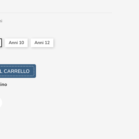
ni
Anni 10
Anni 12
L CARRELLO
zino