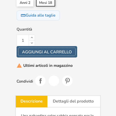
Anni 2
Mesi 18
Guida alle taglie
straighten
Quantità
AGGIUNGI AL CARRELLO
Ultimi articoli in magazzino

Condividi
Descrizione
Dettagli del prodotto
Una gabardina color sabbia pensata per le