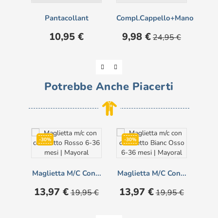
Pantacollant
Compl.cappello+manopole
Prezzo
Prezzo
Prezzo
10,95 €
9,98 €
24,95 €
base
Potrebbe Anche Piacerti
-30%
-30%
-3
Maglietta M/c Con...
Maglietta M/c Con...
M
Prezzo
Prezzo
Prezzo
Prezzo
13,97 €
13,97 €
19,95 €
19,95 €
base
base
Pre
11