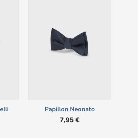
lli
Papillon Neonato
Giac
Prezzo
7,95 €