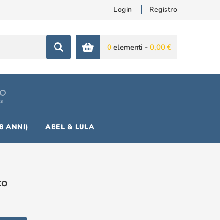
Login
Registro
0
elementi -
0,00 €
is
18 ANNI)
ABEL & LULA
co