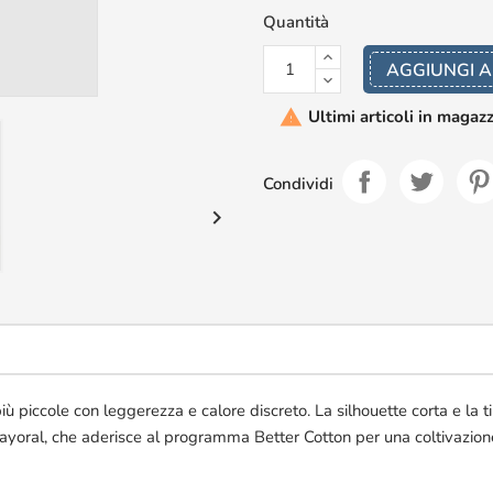
Quantità
AGGIUNGI A
Ultimi articoli in magaz

Condividi

 piccole con leggerezza e calore discreto. La silhouette corta e la ti
e Mayoral, che aderisce al programma Better Cotton per una coltivazio