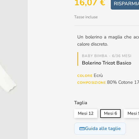
16,07 €
RISPARMI
Tasse incluse
Un bolerino a maglia che ac
calore discreto.
BABY BIMBA - 6/36 MESI
Bolerino Tricot Basico
Ecrù
COLORE
80% Cotone 17
COMPOSIZIONE
Taglia
Mesi 12
Mesi 6
Mesi 
Guida alle taglie
straighten