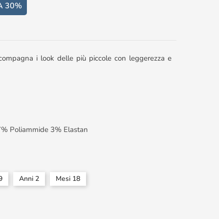
A 30%
compagna i look delle più piccole con leggerezza e
% Poliammide 3% Elastan
9
Anni 2
Mesi 18