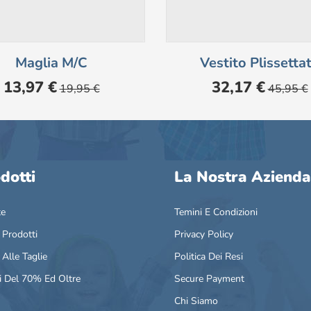
Maglia M/c
Vestito Plissetta
Prezzo
Prezzo
Prezzo
Prezzo
13,97 €
32,17 €
19,95 €
45,95 €
base
base
dotti
La Nostra Azienda
te
Temini E Condizioni
 Prodotti
Privacy Policy
 Alle Taglie
Politica Dei Resi
i Del 70% Ed Oltre
Secure Payment
Chi Siamo