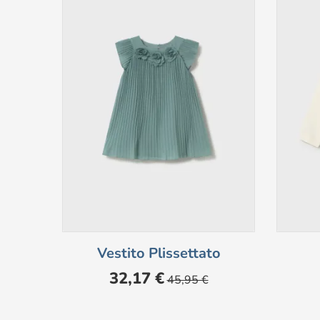
Vestito Plissettato
Prezzo
Prezzo
32,17 €
45,95 €
base