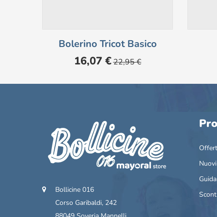
Bolerino Tricot Basico
Prezzo
Prezzo
16,07 €
22,95 €
base
Pro
Offer
Nuovi
Guida
Bollicine 016
Scont
Corso Garibaldi, 242
88049 Soveria Mannelli