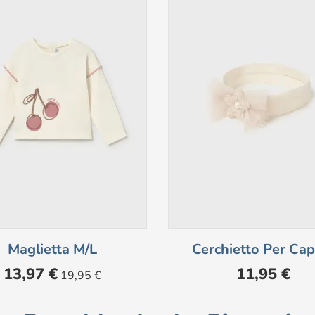
Maglietta M/l
Cerchietto Per Cape
Prezzo
Prezzo
Prezzo
13,97 €
11,95 €
19,95 €
base