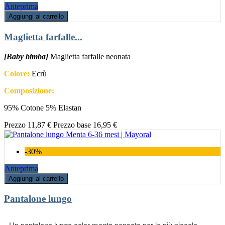
Anteprima
Aggiungi al carrello
Maglietta farfalle...
[Baby bimba]
Maglietta farfalle neonata
Colore:
Ecrù
Composizione:
95% Cotone 5% Elastan
Prezzo
11,87 €
Prezzo base
16,95 €
-30%
Anteprima
Aggiungi al carrello
Pantalone lungo
Un pantalone lungo color menta pensato per le più piccole,