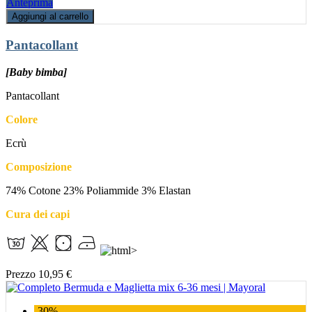
Anteprima
Aggiungi al carrello
Pantacollant
[Baby bimba]
Pantacollant
Colore
Ecrù
Composizione
74% Cotone 23% Poliammide 3% Elastan
Cura dei capi
Prezzo
10,95 €
-30%