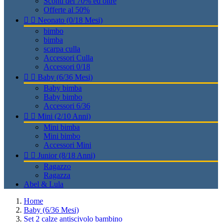
Sconti del 70% ed oltre
Offerte al 50%


Neonato (0/18 Mesi)
bimbo
bimba
scarpa culla
Accessori Culla
Accessori 0/18


Baby (6/36 Mesi)
Baby bimba
Baby bimbo
Accessori 6/36


Mini (2/10 Anni)
Mini bimba
Mini bimbo
Accessori Mini


Junior (8/18 Anni)
Ragazzo
Ragazza
Abel & Lula
Home
Baby (6/36 Mesi)
Set 2 calze antiscivolo bambino