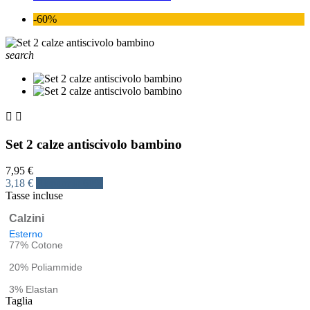
-60%
search


Set 2 calze antiscivolo bambino
7,95 €
3,18 €
Risparmia 60%
Tasse incluse
Calzini
Esterno
77% Cotone
20% Poliammide
3% Elastan
Taglia