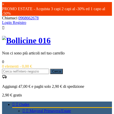
×
PROMO ESTATE - Acquista 3 capi 2 capi al -30% ed 1 capo al
-50%
Chiamaci
0968662678
Login
Registro

Non ci sono più articoli nel tuo carrello
0
0
elementi -
0,00 €
Cerca
Aggiungi 47,00 € e paghi solo 2,90 € di spedizione
2,90 €
gratis


Outlet


Mayoral Primavera/Estate