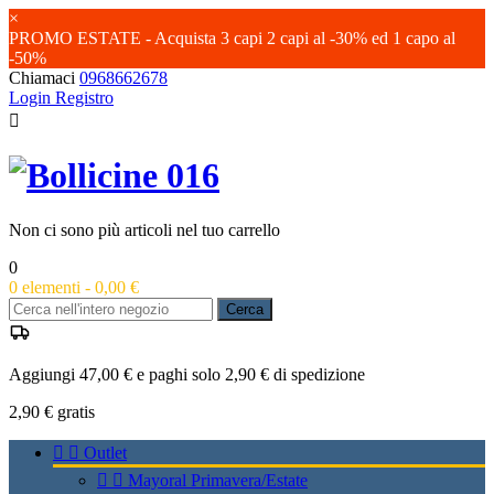
×
PROMO ESTATE - Acquista 3 capi 2 capi al -30% ed 1 capo al
-50%
Chiamaci
0968662678
Login
Registro

Non ci sono più articoli nel tuo carrello
0
0
elementi -
0,00 €
Cerca
Aggiungi 47,00 € e paghi solo 2,90 € di spedizione
2,90 €
gratis


Outlet


Mayoral Primavera/Estate