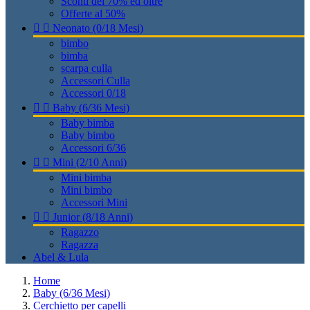
Sconti del 70% ed oltre
Offerte al 50%


Neonato (0/18 Mesi)
bimbo
bimba
scarpa culla
Accessori Culla
Accessori 0/18


Baby (6/36 Mesi)
Baby bimba
Baby bimbo
Accessori 6/36


Mini (2/10 Anni)
Mini bimba
Mini bimbo
Accessori Mini


Junior (8/18 Anni)
Ragazzo
Ragazza
Abel & Lula
Home
Baby (6/36 Mesi)
Cerchietto per capelli