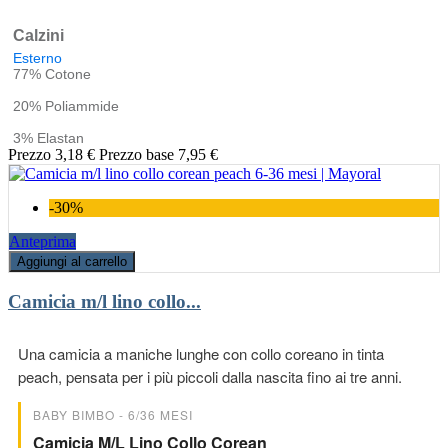
Calzini
Esterno
77% Cotone
20% Poliammide
3% Elastan
Prezzo
3,18 €
Prezzo base
7,95 €
-30%
Anteprima
Aggiungi al carrello
Camicia m/l lino collo...
Una camicia a maniche lunghe con collo coreano in tinta
peach, pensata per i più piccoli dalla nascita fino ai tre anni.
BABY BIMBO - 6/36 MESI
Camicia M/l Lino Collo Corean