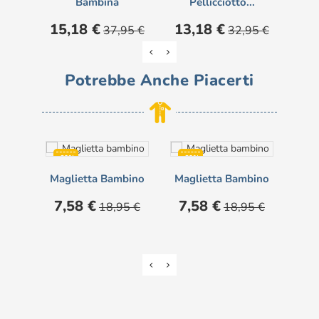
Bambina
Pellicciotto...
Prezzo
Prezzo
Prezzo
Prezzo
Pre
15,18 €
13,18 €
10
37,95 €
32,95 €
base
base
Potrebbe Anche Piacerti
-60%
-60%
-6
Maglietta Bambino
Maglietta Bambino
NON DISPONIBILE
Prezzo
Prezzo
Prezzo
Prezzo
7,58 €
7,58 €
18,95 €
18,95 €
base
base
Pre
10