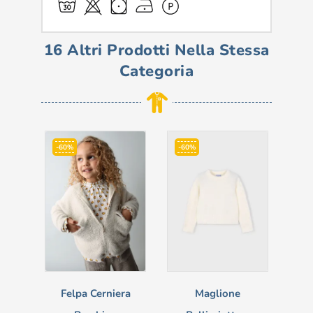
16 Altri Prodotti Nella Stessa
Categoria
-60%
-60%
-6
Felpa Cerniera
Maglione
Ma