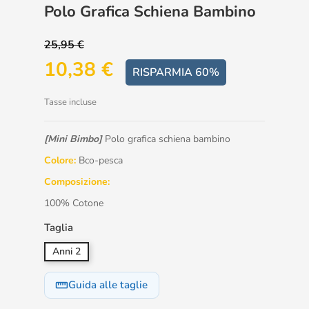
Polo Grafica Schiena Bambino
25,95 €
10,38 €
RISPARMIA 60%
Tasse incluse
[Mini Bimbo]
Polo grafica schiena bambino
Colore:
Bco-pesca
Composizione:
100% Cotone
Taglia
Anni 2
Guida alle taglie
straighten