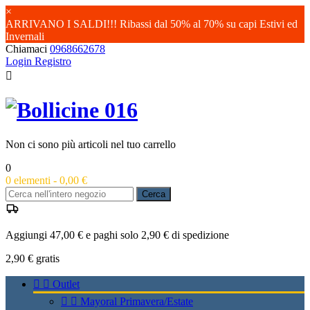
×
ARRIVANO I SALDI!!! Ribassi dal 50% al 70% su capi Estivi ed
Invernali
Chiamaci
0968662678
Login
Registro

Non ci sono più articoli nel tuo carrello
0
0
elementi -
0,00 €
Cerca
Aggiungi 47,00 € e paghi solo 2,90 € di spedizione
2,90 €
gratis


Outlet


Mayoral Primavera/Estate