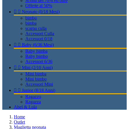
Sconti del 70% ed oltre
Offerte al 50%


Neonato (0/18 Mesi)
bimbo
bimba
scarpa culla
Accessori Culla
Accessori 0/18


Baby (6/36 Mesi)
Baby bimba
Baby bimbo
Accessori 6/36


Mini (2/10 Anni)
Mini bimba
Mini bimbo
Accessori Mini


Junior (8/18 Anni)
Ragazzo
Ragazza
Abel & Lula
Home
Outlet
Maglietta neonata