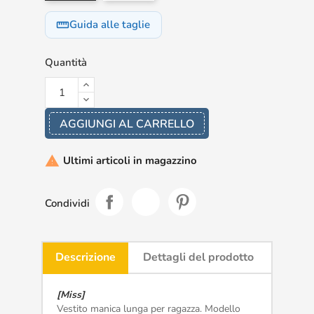
Guida alle taglie
straighten
Quantità
AGGIUNGI AL CARRELLO
Ultimi articoli in magazzino

Condividi
Descrizione
Dettagli del prodotto
[Miss]
Vestito manica lunga per ragazza. Modello