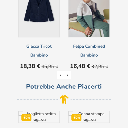
Giacca Tricot
Felpa Combined
G
Bambino
Bambino
Prezzo
Prezzo
Prezzo
Prezzo
Pre
18,38 €
16,48 €
20
45,95 €
32,95 €
base
base
Potrebbe Anche Piacerti
-50%
-50%
NON DISPONIBILE