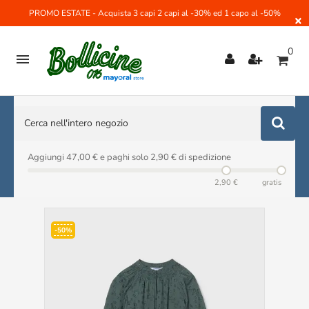
PROMO ESTATE - Acquista 3 capi 2 capi al -30% ed 1 capo al -50%
×
0

Aggiungi 47,00 € e paghi solo 2,90 € di spedizione
2,90 €
gratis
-50%