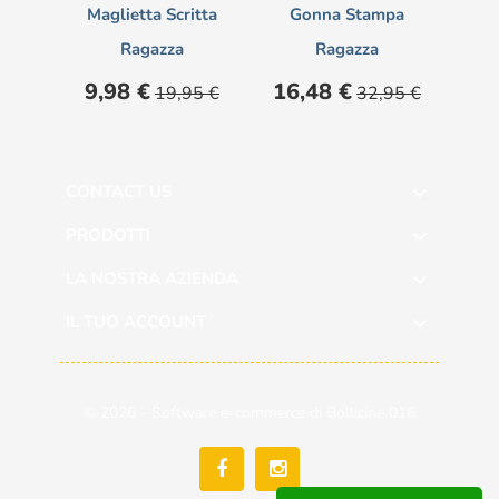
Maglietta Scritta
Gonna Stampa
Ragazza
Ragazza
Prezzo
Prezzo
Prezzo
Prezzo
9,98 €
16,48 €
19,95 €
32,95 €
base
base
CONTACT US

PRODOTTI

LA NOSTRA AZIENDA

IL TUO ACCOUNT

© 2026 - Software e-commerce di Bollicine 016