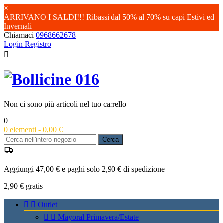
×
ARRIVANO I SALDI!!! Ribassi dal 50% al 70% su capi Estivi ed
Invernali
Chiamaci
0968662678
Login
Registro

Non ci sono più articoli nel tuo carrello
0
0
elementi -
0,00 €
Cerca
Aggiungi 47,00 € e paghi solo 2,90 € di spedizione
2,90 €
gratis


Outlet


Mayoral Primavera/Estate