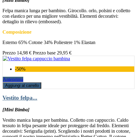
[Mini Bimbo]
Felpa manica lunga per bambino. Girocollo. orlo, polsini e colletto
con elastico per una migliore vestibilità. Elementi decorativi:
dettaglio in rilievo (embossed).
Composizione
Esterno 65% Cotone 34% Poliestere 1% Elastan
Prezzo
14,98 €
Prezzo base
29,95 €
-50%
Anteprima
Aggiungi al carrello
Vestito felpa...
[Mini Bimba]
Vestito manica lunga per bambina. Colletto con cappuccio. Caldo
tessuto in felpa pesante ideale per proteggere dal freddo. Elementi
decorativi: Serigrafia (print). Scegliendo i nostri prodotti in cotone,
supporti il nostro impegno nell'iniziativa Better Cotton. Il cotone