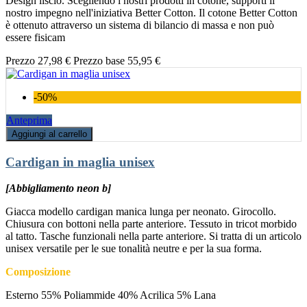
Design liscio. Scegliendo i nostri prodotti in cotone, supporti il
nostro impegno nell'iniziativa Better Cotton. Il cotone Better Cotton
è ottenuto attraverso un sistema di bilancio di massa e non può
essere fisicam
Prezzo
27,98 €
Prezzo base
55,95 €
-50%
Anteprima
Aggiungi al carrello
Cardigan in maglia unisex
[Abbigliamento neon b]
Giacca modello cardigan manica lunga per neonato. Girocollo.
Chiusura con bottoni nella parte anteriore. Tessuto in tricot morbido
al tatto. Tasche funzionali nella parte anteriore. Si tratta di un articolo
unisex versatile per le sue tonalità neutre e per la sua forma.
Composizione
Esterno 55% Poliammide 40% Acrilica 5% Lana