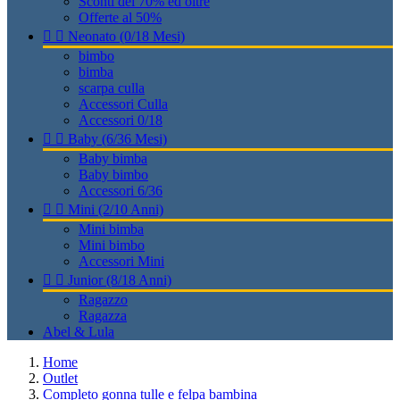
Sconti del 70% ed oltre
Offerte al 50%


Neonato (0/18 Mesi)
bimbo
bimba
scarpa culla
Accessori Culla
Accessori 0/18


Baby (6/36 Mesi)
Baby bimba
Baby bimbo
Accessori 6/36


Mini (2/10 Anni)
Mini bimba
Mini bimbo
Accessori Mini


Junior (8/18 Anni)
Ragazzo
Ragazza
Abel & Lula
Home
Outlet
Completo gonna tulle e felpa bambina