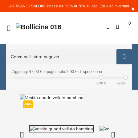
ARRIVANO I SALDI!!! Ribassi dal 50% al 70% su capi Estivi ed Invernali
×
0

Aggiungi 47,00 € e paghi solo 2,90 € di spedizione
2,90 €
gratis
-50%

