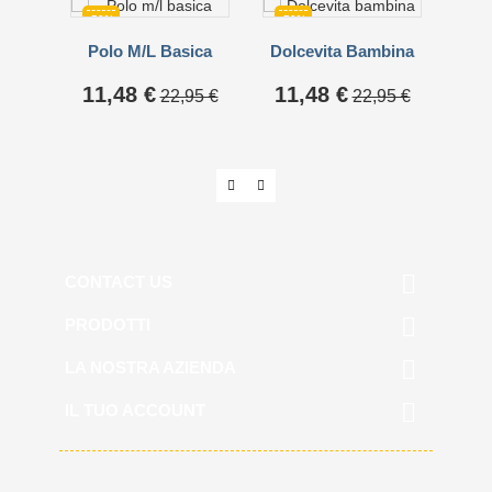
-50%
-50%
-50
Polo M/l Basica
Dolcevita Bambina
Dol
Prezzo
Prezzo
Prezzo
Prezzo
Pre
11,48 €
11,48 €
11
22,95 €
22,95 €
base
base

CONTACT US

PRODOTTI

LA NOSTRA AZIENDA

IL TUO ACCOUNT