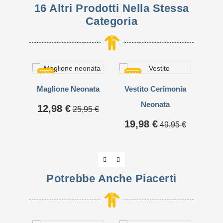
16 Altri Prodotti Nella Stessa
Categoria
-50%
-60%
-50
Maglione Neonata
Vestito Cerimonia
Gi
Neonata
Prezzo
Prezzo
12,98 €
25,95 €
base
Prezzo
Prezzo
19,98 €
49,95 €
base
Pre
32
Potrebbe Anche Piacerti