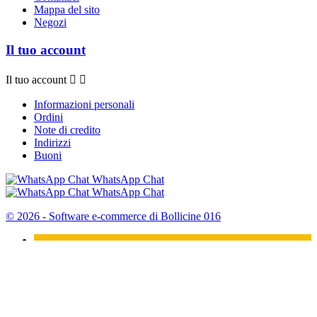
Mappa del sito
Negozi
Il tuo account
Il tuo account


Informazioni personali
Ordini
Note di credito
Indirizzi
Buoni
WhatsApp Chat
WhatsApp Chat
© 2026 - Software e-commerce di Bollicine 016