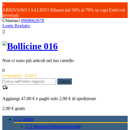
×
ARRIVANO I SALDI!!! Ribassi dal 50% al 70% su capi Estivi ed
Invernali
Chiamaci
0968662678
Login
Registro

Non ci sono più articoli nel tuo carrello
0
0
elementi -
0,00 €
Cerca
Aggiungi 47,00 € e paghi solo 2,90 € di spedizione
2,90 €
gratis


Outlet


Mayoral Primavera/Estate