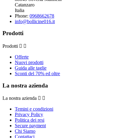
Catanzaro
Italia
Phone:
0968662678
info@bollicine016.it
Prodotti
Prodotti


Offerte
Nuovi prodotti
Guida alle taglie
Sconti del 70% ed oltre
La nostra azienda
La nostra azienda


Temini e condizioni
Privacy Policy
Politica dei resi
Secure payment
Chi Siamo
Contattaci