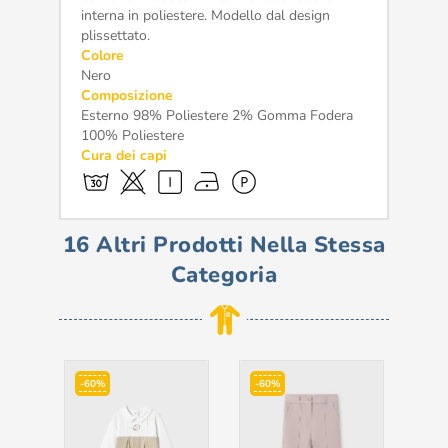
interna in poliestere. Modello dal design
plissettato.
Colore
Nero
Composizione
Esterno 98% Poliestere 2% Gomma Fodera
100% Poliestere
Cura dei capi
16 Altri Prodotti Nella Stessa
Categoria
-60%
-60%
-5