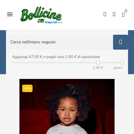
0

Aggiungi 47,00 € e paghi solo 2,90 € di spedizione
2,90 €
gratis
-50%