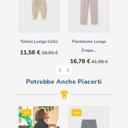
Tutina Lunga Collo
Pantalone Lungo
Fe
Crepe...
Prezzo
Prezzo
11,58 €
28,95 €
base
Prezzo
Prezzo
Pre
16,78 €
12
41,95 €
base
Potrebbe Anche Piacerti
-30%
-50%
-5