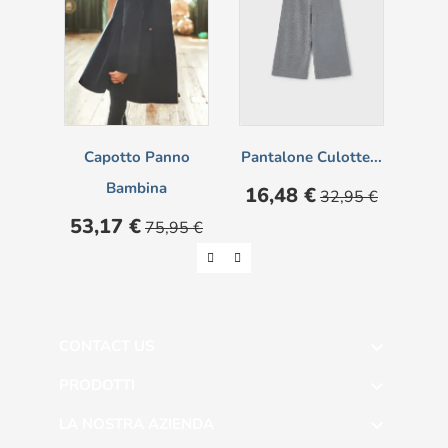
Capotto Panno
Pantalone Culotte...
Ve
Bambina
Prezzo
Prezzo
16,48 €
32,95 €
base
Prezzo
Prezzo
Pre
53,17 €
24
75,95 €
base
CONTACT US

PRODOTTI

LA NOSTRA AZIENDA
