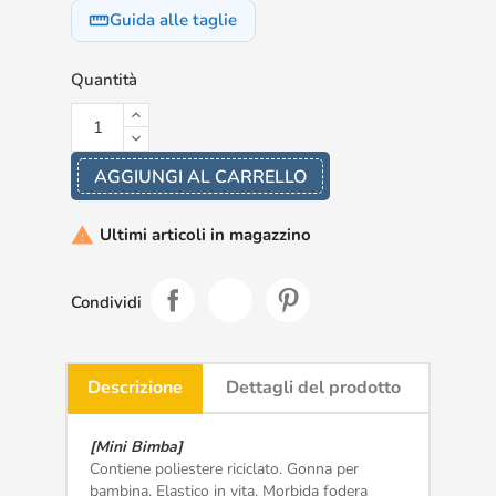
Guida alle taglie
straighten
Quantità
AGGIUNGI AL CARRELLO
Ultimi articoli in magazzino

Condividi
Descrizione
Dettagli del prodotto
[Mini Bimba]
Contiene poliestere riciclato. Gonna per
bambina. Elastico in vita. Morbida fodera