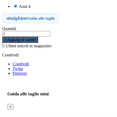
Anni 4
straighten
Guida alle taglie
Quantità

Aggiungi al carrello

Ultimi articoli in magazzino
Condividi
Condividi
Twitta
Pinterest
Guida alle taglie mini
×