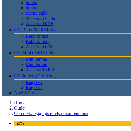
bimbo
bimba
scarpa culla
Accessori Culla
Accessori 0/18


Baby (6/36 Mesi)
Baby bimba
Baby bimbo
Accessori 6/36


Mini (2/10 Anni)
Mini bimba
Mini bimbo
Accessori Mini


Junior (8/18 Anni)
Ragazzo
Ragazza
Abel & Lula
Home
Outlet
Completo leggings e felpa orso bambina
-50%