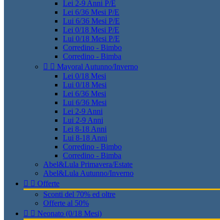
Lei 2-9 Anni P/E
Lei 6/36 Mesi P/E
Lui 6/36 Mesi P/E
Lei 0/18 Mesi P/E
Lui 0/18 Mesi P/E
Corredino - Bimbo
Corredino - Bimba


Mayoral Autunno/Inverno
Lei 0/18 Mesi
Lui 0/18 Mesi
Lei 6/36 Mesi
Lui 6/36 Mesi
Lei 2-9 Anni
Lui 2-9 Anni
Lei 8-18 Anni
Lui 8-18 Anni
Corredino - Bimbo
Corredino - Bimba
Abel&Lula Primavera/Estate
Abel&Lula Autunno/Inverno


Offerte
Sconti del 70% ed oltre
Offerte al 50%


Neonato (0/18 Mesi)