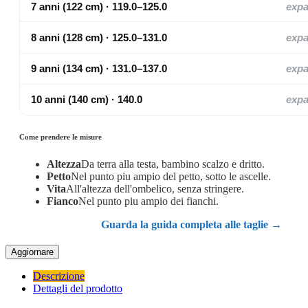
7 anni (122 cm) · 119.0–125.0
exp
8 anni (128 cm) · 125.0–131.0
exp
9 anni (134 cm) · 131.0–137.0
exp
10 anni (140 cm) · 140.0
exp
Come prendere le misure
Altezza
Da terra alla testa, bambino scalzo e dritto.
Petto
Nel punto piu ampio del petto, sotto le ascelle.
Vita
All'altezza dell'ombelico, senza stringere.
Fianco
Nel punto piu ampio dei fianchi.
Guarda la guida completa alle taglie →
Descrizione
Dettagli del prodotto