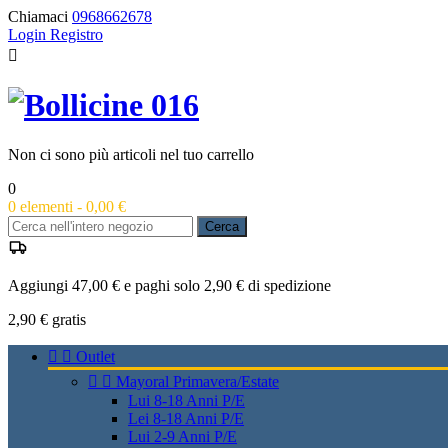
Chiamaci
0968662678
Login
Registro

Non ci sono più articoli nel tuo carrello
0
0
elementi -
0,00 €
Cerca
Aggiungi 47,00 € e paghi solo 2,90 € di spedizione
2,90 €
gratis


Outlet


Mayoral Primavera/Estate
Lui 8-18 Anni P/E
Lei 8-18 Anni P/E
Lui 2-9 Anni P/E