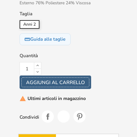
Esterno 76% Poliestere 24% Viscosa
Taglia
Anni 2
Guida alle taglie
straighten
Quantità
AGGIUNGI AL CARRELLO
Ultimi articoli in magazzino

Condividi