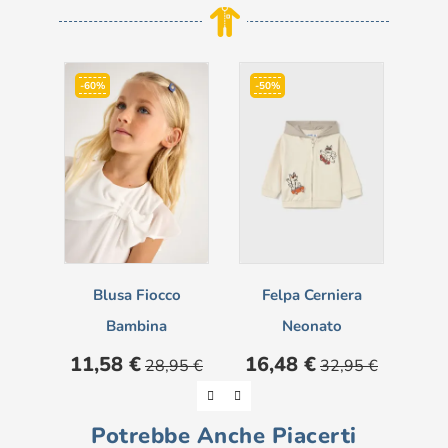
-60%
-50%
-6
Blusa Fiocco
Felpa Cerniera
Bambina
Neonato
Prezzo
Prezzo
Prezzo
Prezzo
Pre
11,58 €
16,48 €
7,
28,95 €
32,95 €
base
base
Potrebbe Anche Piacerti