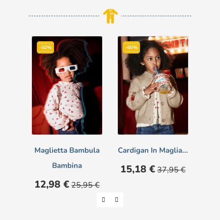
-50%
-60%
-6
Maglietta Bambula
Cardigan In Maglia...
Card
Bambina
Prezzo
Prezzo
Pre
15,18 €
15
37,95 €
base
Prezzo
Prezzo
12,98 €
25,95 €
base