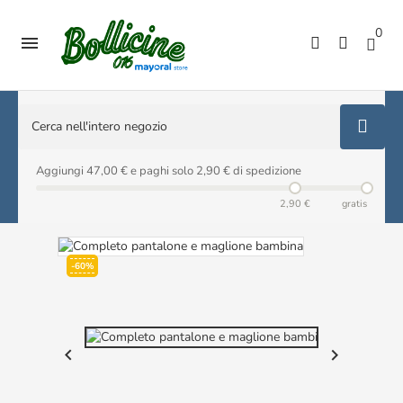
0

Aggiungi 47,00 € e paghi solo 2,90 € di spedizione
2,90 €
gratis
-60%

