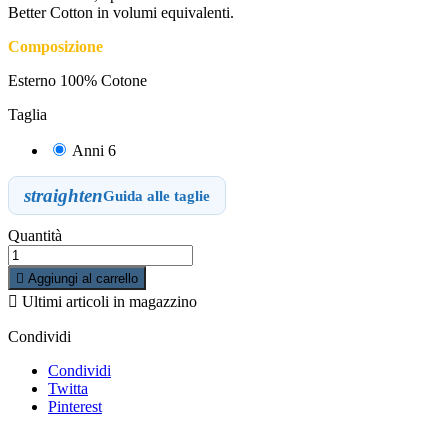
Better Cotton in volumi equivalenti.
Composizione
Esterno 100% Cotone
Taglia
Anni 6
straighten
Guida alle taglie
Quantità

Aggiungi al carrello

Ultimi articoli in magazzino
Condividi
Condividi
Twitta
Pinterest