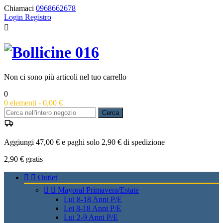
Chiamaci
0968662678
Login
Registro

Non ci sono più articoli nel tuo carrello
0
0
elementi -
0,00 €
Cerca
Aggiungi 47,00 € e paghi solo 2,90 € di spedizione
2,90 €
gratis


Outlet


Mayoral Primavera/Estate
Lui 8-18 Anni P/E
Lei 8-18 Anni P/E
Lui 2-9 Anni P/E