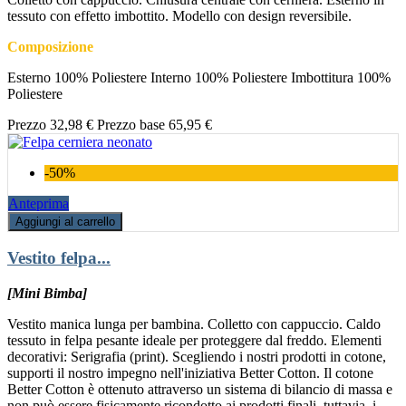
tessuto con effetto imbottito. Modello con design reversibile.
Composizione
Esterno 100% Poliestere Interno 100% Poliestere Imbottitura 100%
Poliestere
Prezzo
32,98 €
Prezzo base
65,95 €
-50%
Anteprima
Aggiungi al carrello
Vestito felpa...
[Mini Bimba]
Vestito manica lunga per bambina. Colletto con cappuccio. Caldo
tessuto in felpa pesante ideale per proteggere dal freddo. Elementi
decorativi: Serigrafia (print). Scegliendo i nostri prodotti in cotone,
supporti il nostro impegno nell'iniziativa Better Cotton. Il cotone
Better Cotton è ottenuto attraverso un sistema di bilancio di massa e
non può essere fisicamente ricondotto ai prodotti finali. tuttavia, i