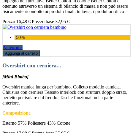
impegno nell'iniziativa Better Cotton. Il cotone Better Cotton è
ottenuto attraverso un sistema di bilancio di massa e non può essere
fisicamente ricondotto ai prodotti finali. tuttavia, i produttori di co
Prezzo
16,48 €
Prezzo base
32,95 €
-50%
Anteprima
Aggiungi al carrello
Overshirt con cerniera...
[Mini Bimbo]
Overshirt manica lunga per bambino. Colletto modello camicia.
Chiusura con cerniera Tessuto interlock con struttura doppio strato,
perfetto per isolare dal freddo. Tasche funzionali nella parte
anteriore.
Composizione
Esterno 57% Poliestere 43% Cotone