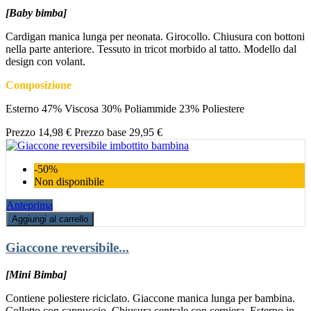
[Baby bimba]
Cardigan manica lunga per neonata. Girocollo. Chiusura con bottoni
nella parte anteriore. Tessuto in tricot morbido al tatto. Modello dal
design con volant.
Composizione
Esterno 47% Viscosa 30% Poliammide 23% Poliestere
Prezzo
14,98 €
Prezzo base
29,95 €
-50%
Non disponibile
Anteprima
Aggiungi al carrello
Giaccone reversibile...
[Mini Bimba]
Contiene poliestere riciclato. Giaccone manica lunga per bambina.
Colletto con cappuccio. Chiusura centrale con cerniera. Esterno in