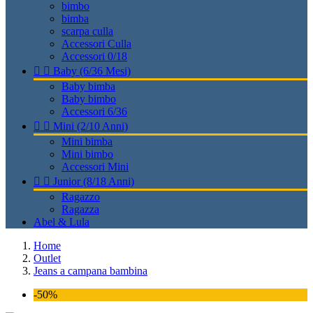
bimbo
bimba
scarpa culla
Accessori Culla
Accessori 0/18


Baby (6/36 Mesi)
Baby bimba
Baby bimbo
Accessori 6/36


Mini (2/10 Anni)
Mini bimba
Mini bimbo
Accessori Mini


Junior (8/18 Anni)
Ragazzo
Ragazza
Abel & Lula
Home
Outlet
Jeans a campana bambina
-50%