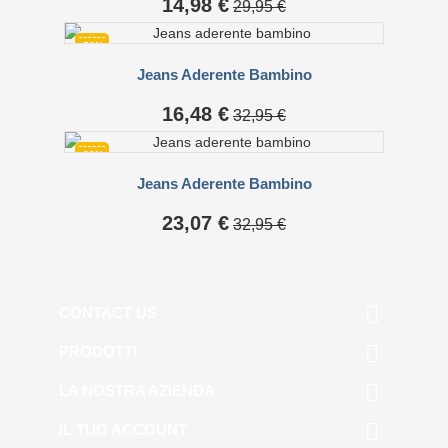
14,98 €
29,95 €
base
-50%
Jeans Aderente Bambino
Prezzo
Prezzo
16,48 €
32,95 €
base
-30%
Jeans Aderente Bambino
Prezzo
Prezzo
23,07 €
32,95 €
base

CONTACT US

PRODOTTI

LA NOSTRA AZIENDA

IL TUO ACCOUNT