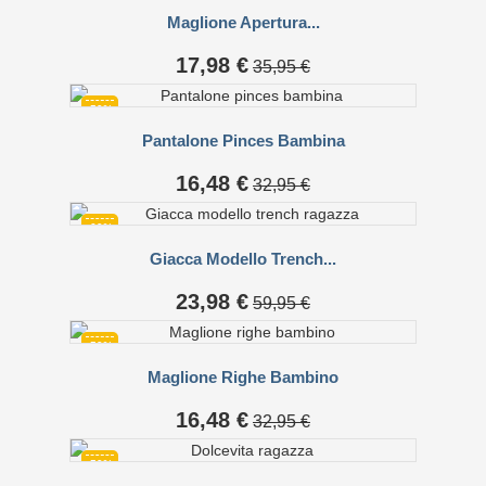
Maglione Apertura...
Prezzo
Prezzo
17,98 €
35,95 €
base
-50%
Pantalone Pinces Bambina
Prezzo
Prezzo
16,48 €
32,95 €
base
-60%
Giacca Modello Trench...
Prezzo
Prezzo
23,98 €
59,95 €
base
-50%
Maglione Righe Bambino
Prezzo
Prezzo
16,48 €
32,95 €
base
-50%