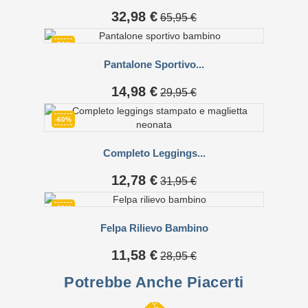
Prezzo
Prezzo
32,98 €
65,95 €
base
-50%
Pantalone Sportivo...
Prezzo
Prezzo
14,98 €
29,95 €
base
-60%
Completo Leggings...
Prezzo
Prezzo
12,78 €
31,95 €
base
-60%
Felpa Rilievo Bambino
NON DISPONIBILE
Prezzo
Prezzo
11,58 €
28,95 €
base
Potrebbe Anche Piacerti