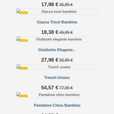
Prezzo
Prezzo
17,98 €
35,95 €
base
-60%
Giacca Tricot Bambino
Prezzo
Prezzo
18,38 €
45,95 €
base
-50%
Giubbotto Elegante...
Prezzo
Prezzo
27,98 €
55,95 €
base
-30%
Trench Unisex
Prezzo
Prezzo
54,57 €
77,95 €
base
-50%
Pantalone Chino Bambino
Prezzo
Prezzo