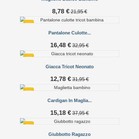
Prezzo
Prezzo
8,78 €
21,95 €
base
-50%
Pantalone Culotte...
Prezzo
Prezzo
16,48 €
32,95 €
base
-60%
Giacca Tricot Neonato
Prezzo
Prezzo
12,78 €
31,95 €
base
-60%
Cardigan In Maglia...
Prezzo
Prezzo
15,18 €
37,95 €
base
-50%
Giubbotto Ragazzo