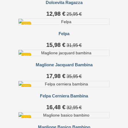
Dolcevita Ragazza
Prezzo
Prezzo
12,98 €
25,95 €
base
-50%
Felpa
Prezzo
Prezzo
15,98 €
31,95 €
base
-50%
Maglione Jacquard Bambina
Prezzo
Prezzo
17,98 €
35,95 €
base
-50%
Felpa Cerniera Bambina
Prezzo
Prezzo
16,48 €
32,95 €
base
-60%
Maglione Basico Bambino