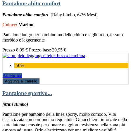
Pantalone abito comfort
Pantalone abito comfort
[Baby bimbo, 6-36 Mesi]
Colore:
Marino
Pantalone lungo per bambino modello chino e taglio retto, tessuto
morbido e leggermente
Prezzo
8,99 €
Prezzo base
29,95 €
-50%
Anteprima
Aggiungi al carrello
Pantalone sportivo...
[Mini Bimbo]
Pantalone per bambino della linea sporty, molto comodo. Vita
elasticizzata con cordoncino regolabile. Ginocchiere rinforzate nella
parte interna pensate per donare maggiore resistenza nella zona più
esposta ad usura. Orlo elasticizzato per una migliore vestibilità.