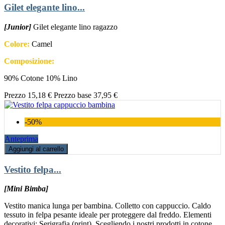
Gilet elegante lino...
[Junior]
Gilet elegante lino ragazzo
Colore:
Camel
Composizione:
90% Cotone 10% Lino
Prezzo
15,18 €
Prezzo base
37,95 €
-50%
Anteprima
Aggiungi al carrello
Vestito felpa...
[Mini Bimba]
Vestito manica lunga per bambina. Colletto con cappuccio. Caldo
tessuto in felpa pesante ideale per proteggere dal freddo. Elementi
decorativi: Serigrafia (print). Scegliendo i nostri prodotti in cotone,