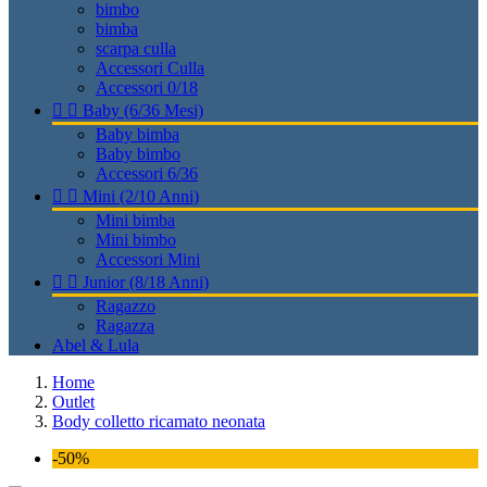
bimbo
bimba
scarpa culla
Accessori Culla
Accessori 0/18


Baby (6/36 Mesi)
Baby bimba
Baby bimbo
Accessori 6/36


Mini (2/10 Anni)
Mini bimba
Mini bimbo
Accessori Mini


Junior (8/18 Anni)
Ragazzo
Ragazza
Abel & Lula
Home
Outlet
Body colletto ricamato neonata
-50%