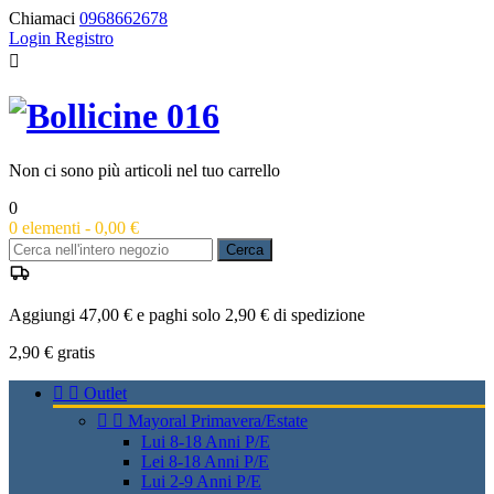
Chiamaci
0968662678
Login
Registro

Non ci sono più articoli nel tuo carrello
0
0
elementi -
0,00 €
Cerca
Aggiungi 47,00 € e paghi solo 2,90 € di spedizione
2,90 €
gratis


Outlet


Mayoral Primavera/Estate
Lui 8-18 Anni P/E
Lei 8-18 Anni P/E
Lui 2-9 Anni P/E