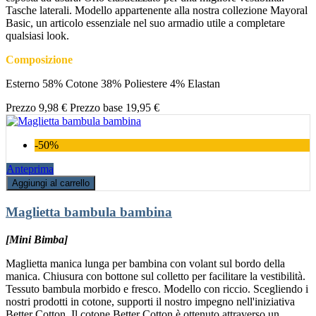
Tasche laterali. Modello appartenente alla nostra collezione Mayoral
Basic, un articolo essenziale nel suo armadio utile a completare
qualsiasi look.
Composizione
Esterno 58% Cotone 38% Poliestere 4% Elastan
Prezzo
9,98 €
Prezzo base
19,95 €
-50%
Anteprima
Aggiungi al carrello
Maglietta bambula bambina
[Mini Bimba]
Maglietta manica lunga per bambina con volant sul bordo della
manica. Chiusura con bottone sul colletto per facilitare la vestibilità.
Tessuto bambula morbido e fresco. Modello con riccio. Scegliendo i
nostri prodotti in cotone, supporti il nostro impegno nell'iniziativa
Better Cotton. Il cotone Better Cotton è ottenuto attraverso un