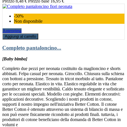
Prezzo
8,48 €
Prezzo base
16,95 €
-50%
Non disponibile
Anteprima
Aggiungi al carrello
Completo pantaloncino...
[Baby bimba]
Completo due pezzi per neonata costituito da maglioncino e shorts
abbinati. Felpa casual per neonata. Girocollo. Chiusura sulla schiena
con bottoni a pressione. Tessuto in tricot morbido al tatto. Pantalone
corto per neonata. Elastico in vita. Elastico regolabile in vita che
garantisce un migliore vestibilità. Caldo tessuto elegante e sofisticato
per le occasioni speciali. Modello con pieghe. Elementi decorativi:
applicazioni decorative. Scegliendo i nostri prodotti in cotone,
supporti il nostro impegno nell'iniziativa Better Cotton. Il cotone
Better Cotton è ottenuto attraverso un sistema di bilancio di massa e
non può essere fisicamente ricondotto ai prodotti finali. tuttavia, i
produttori di cotone beneficiano della domanda di Better Cotton in
volumi e