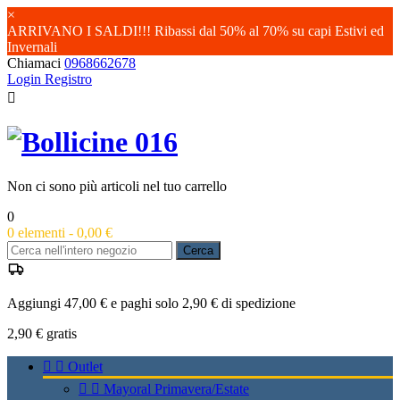
×
ARRIVANO I SALDI!!! Ribassi dal 50% al 70% su capi Estivi ed
Invernali
Chiamaci
0968662678
Login
Registro

Non ci sono più articoli nel tuo carrello
0
0
elementi -
0,00 €
Cerca
Aggiungi 47,00 € e paghi solo 2,90 € di spedizione
2,90 €
gratis


Outlet


Mayoral Primavera/Estate