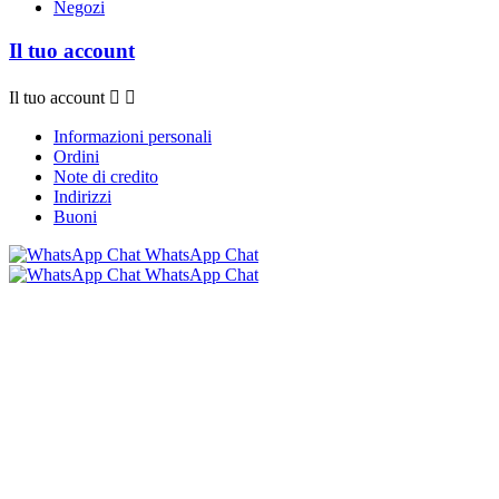
Negozi
Il tuo account
Il tuo account


Informazioni personali
Ordini
Note di credito
Indirizzi
Buoni
WhatsApp Chat
WhatsApp Chat
© 2026 - Software e-commerce di Bollicine 016