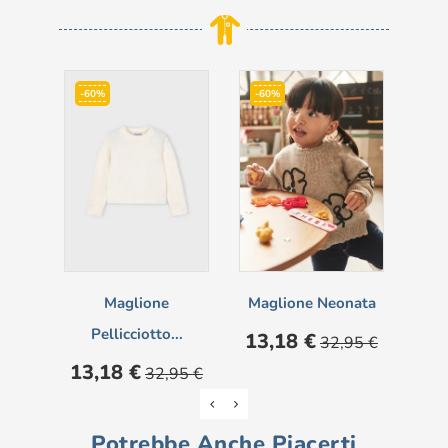
-60%
-60%
-6
Maglione
Maglione Neonata
Vest
Pellicciotto...
Prezzo
Prezzo
Pre
13,18 €
19
32,95 €
base
Prezzo
Prezzo
13,18 €
32,95 €
base
Potrebbe Anche Piacerti