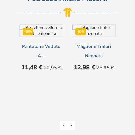
-50%
-50%
-5
Pantalone Velluto
Maglione Trafori
Ma
A...
Neonata
Prezzo
Prezzo
Prezzo
Prezzo
Pre
11,48 €
12,98 €
12
22,95 €
25,95 €
base
base