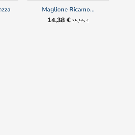
azza
Maglione Ricamo...
Ves
Prezzo
Prezzo
14,38 €
35,95 €
base