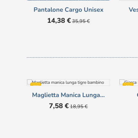
Pantalone Cargo Unisex
Ves
Prezzo
Prezzo
14,38 €
35,95 €
base
-60%
-60%
Maglietta Manica Lunga...
NON DIS
Prezzo
Prezzo
7,58 €
18,95 €
base