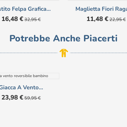
tito Felpa Grafica...
Maglietta Fiori Rag
Prezzo
Prezzo
Prezzo
Prezzo
16,48 €
11,48 €
32,95 €
22,95 €
base
base
Potrebbe Anche Piacerti
Giacca A Vento...
PONIBILE
Prezzo
Prezzo
23,98 €
59,95 €
base