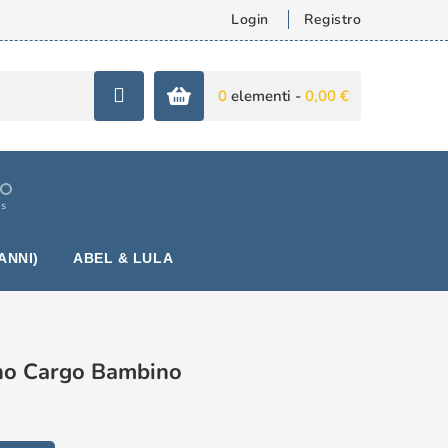
Login
Registro
0
elementi -
0,00 €
is
ANNI)
ABEL & LULA
no Cargo Bambino