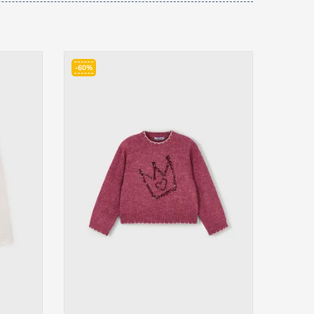
-60%
-50%