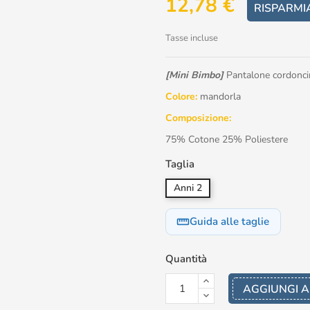
12,78 €
RISPARMI
Tasse incluse
[Mini Bimbo]
Pantalone cordonc
Colore:
mandorla
Composizione:
75% Cotone 25% Poliestere
Taglia
Anni 2
Guida alle taglie
straighten
Quantità
AGGIUNGI A