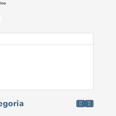
zino
egoria