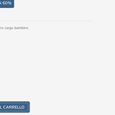
A 60%
ino cargo bambino
L CARRELLO