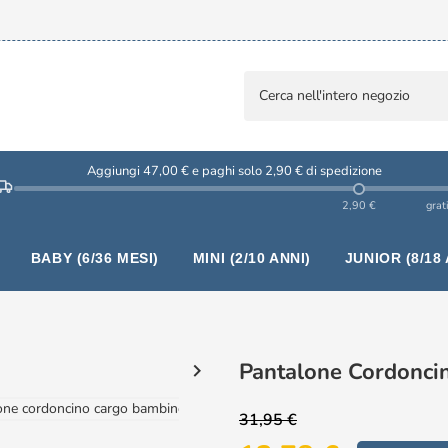
Aggiungi 47,00 € e paghi solo 2,90 € di spedizione
2,90 €
grat
BABY (6/36 MESI)
MINI (2/10 ANNI)
JUNIOR (8/18 
Pantalone Cordonci

31,95 €