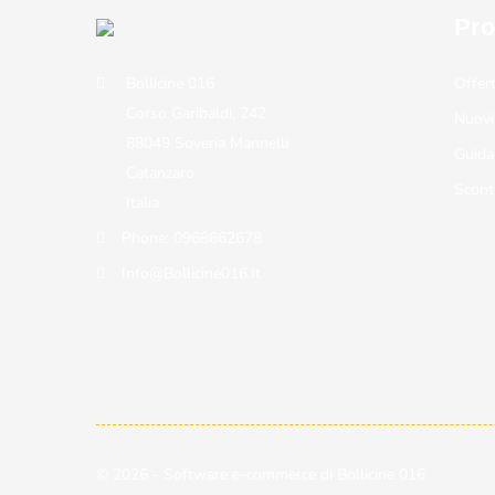
Pro
Bollicine 016
Offer
Corso Garibaldi, 242
Nuovi
88049 Soveria Mannelli
Guida
Catanzaro
Scont
Italia
Phone:
0968662678
Info@bollicine016.it
© 2026 - Software e-commerce di Bollicine 016