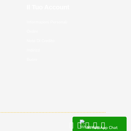
Il Tuo Account
Informazioni Personali
Ordini
Note Di Credito
Indirizzi
Buoni
WhatsApp Chat