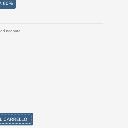
A 60%
iori neonata
L CARRELLO