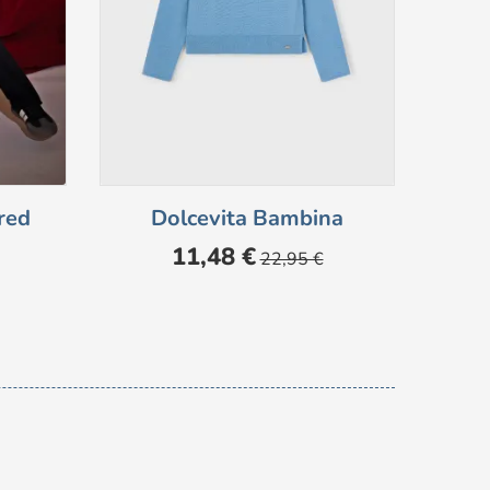
red
Dolcevita Bambina
Prezzo
Prezzo
11,48 €
22,95 €
base