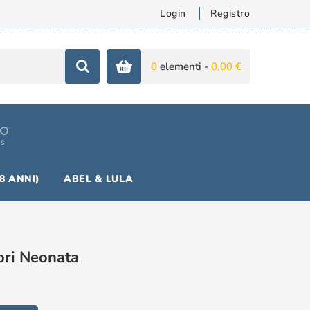
Login
Registro
0
elementi -
0,00 €
is
18 ANNI)
ABEL & LULA
ori Neonata