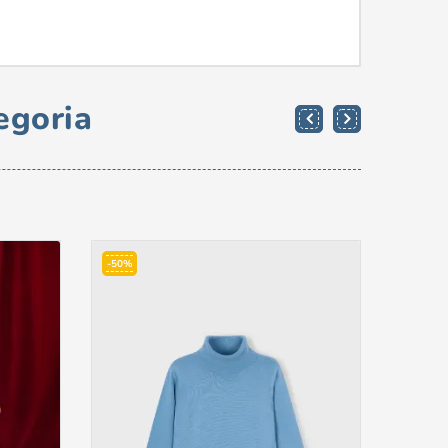
egoria
-50%
-50%