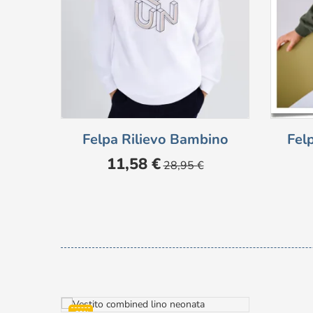
Felpa Rilievo Bambino
Fel
Prezzo
Prezzo
11,58 €
28,95 €
base