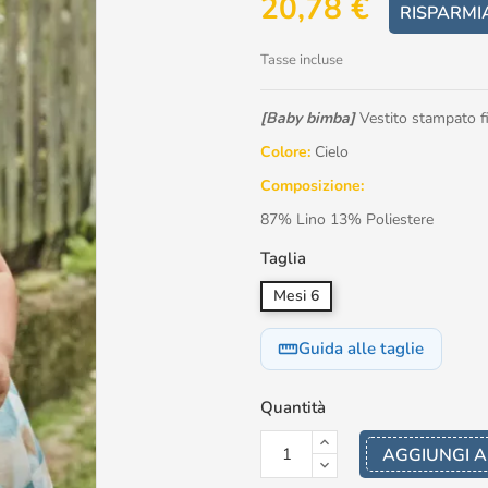
20,78 €
RISPARMI
Tasse incluse
[Baby bimba]
Vestito stampato f
Colore:
Cielo
Composizione:
87% Lino 13% Poliestere
Taglia
Mesi 6
Guida alle taglie
straighten
Quantità
AGGIUNGI A