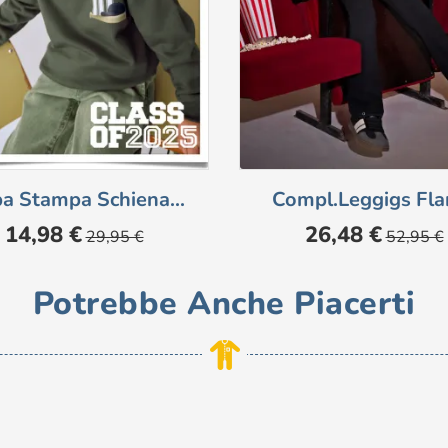
pa Stampa Schiena...
Compl.leggigs Fla
Prezzo
Prezzo
Prezzo
Prezzo
14,98 €
26,48 €
29,95 €
52,95 €
base
base
Potrebbe Anche Piacerti