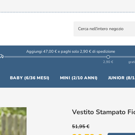
Aggiungi 47,00 € e paghi solo 2,90 € di spedizione
2,90 €
grat
BABY (6/36 MESI)
MINI (2/10 ANNI)
JUNIOR (8/
Vestito Stampato Fi
51,95 €