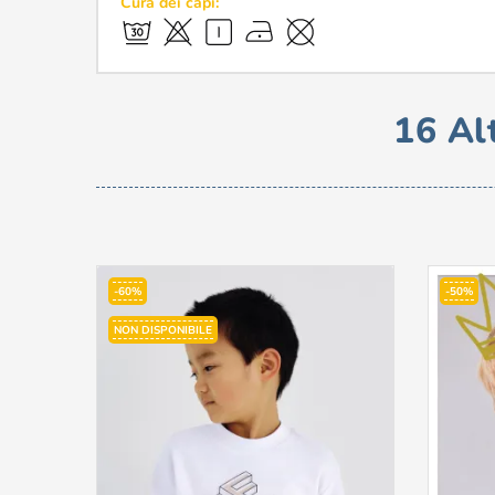
Cura dei capi:
16 Al
-60%
-50%
NON DISPONIBILE