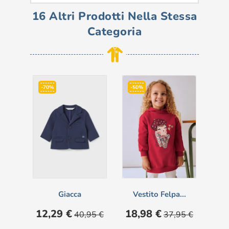
16 Altri Prodotti Nella Stessa
Categoria
-70%
-50%
-5
Giacca
Vestito Felpa...
Gi
Prezzo
Prezzo
Prezzo
Prezzo
12,29 €
18,98 €
40,95 €
37,95 €
base
base
Pre