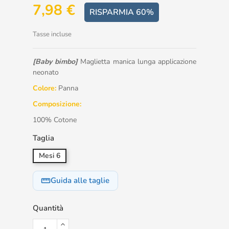
7,98 €
RISPARMIA 60%
Tasse incluse
[Baby bimbo]
Maglietta manica lunga applicazione
neonato
Colore:
Panna
Composizione:
100% Cotone
Taglia
Mesi 6
Guida alle taglie
straighten
Quantità