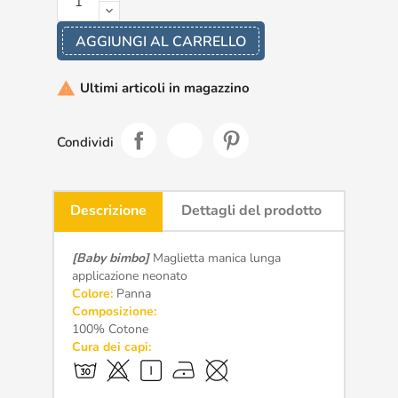
AGGIUNGI AL CARRELLO
Ultimi articoli in magazzino

Condividi
Descrizione
Dettagli del prodotto
[Baby bimbo]
Maglietta manica lunga
applicazione neonato
Colore:
Panna
Composizione:
100% Cotone
Cura dei capi: