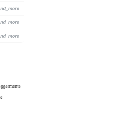
and_more
and_more
and_more
leggermente
te.