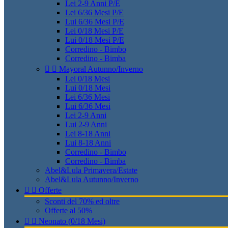
Lei 2-9 Anni P/E
Lei 6/36 Mesi P/E
Lui 6/36 Mesi P/E
Lei 0/18 Mesi P/E
Lui 0/18 Mesi P/E
Corredino - Bimbo
Corredino - Bimba


Mayoral Autunno/Inverno
Lei 0/18 Mesi
Lui 0/18 Mesi
Lei 6/36 Mesi
Lui 6/36 Mesi
Lei 2-9 Anni
Lui 2-9 Anni
Lei 8-18 Anni
Lui 8-18 Anni
Corredino - Bimbo
Corredino - Bimba
Abel&Lula Primavera/Estate
Abel&Lula Autunno/Inverno


Offerte
Sconti del 70% ed oltre
Offerte al 50%


Neonato (0/18 Mesi)