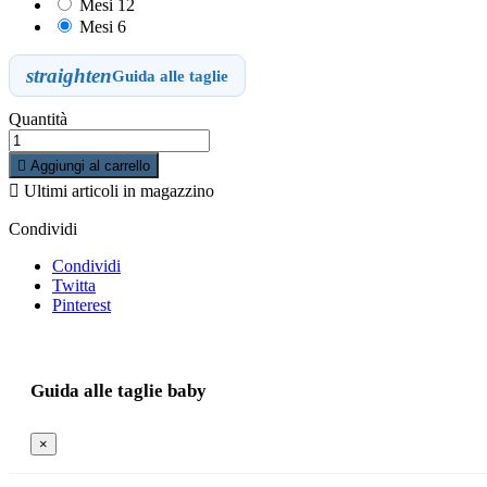
Mesi 12
Mesi 6
straighten
Guida alle taglie
Quantità

Aggiungi al carrello

Ultimi articoli in magazzino
Condividi
Condividi
Twitta
Pinterest
Guida alle taglie baby
×