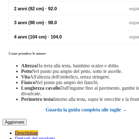
2 anni (92 cm) · 92.0
exp
3 anni (98 cm) · 98.0
exp
4 anni (104 cm) · 104.0
exp
Come prendere le misure
Altezza
Da terra alla testa, bambino scalzo e dritto.
Petto
Nel punto piu ampio del petto, sotto le ascelle.
Vita
All'altezza dell'ombelico, senza stringere.
Fianco
Nel punto piu ampio dei fianchi.
Lunghezza cavallo
Dall'inguine fino al pavimento, gambe 
divaricate.
Perimetro testa
Intorno alla testa, sopra le orecchie e la fron
Guarda la guida completa alle taglie →
Descrizione
Dettagli del prodotto