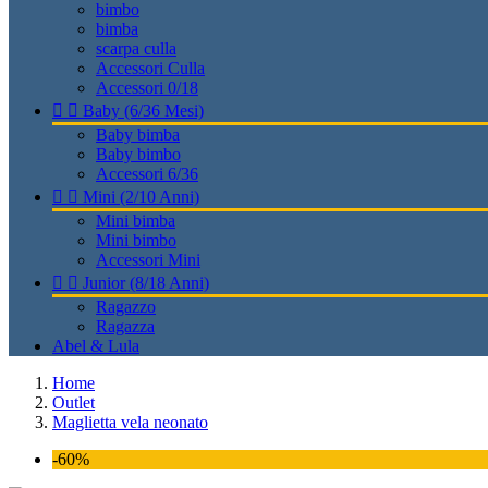
bimbo
bimba
scarpa culla
Accessori Culla
Accessori 0/18


Baby (6/36 Mesi)
Baby bimba
Baby bimbo
Accessori 6/36


Mini (2/10 Anni)
Mini bimba
Mini bimbo
Accessori Mini


Junior (8/18 Anni)
Ragazzo
Ragazza
Abel & Lula
Home
Outlet
Maglietta vela neonato
-60%