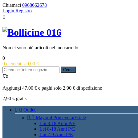
Chiamaci
0968662678
Login
Registro

Non ci sono più articoli nel tuo carrello
0
0
elementi -
0,00 €
Cerca
Aggiungi 47,00 € e paghi solo 2,90 € di spedizione
2,90 €
gratis


Outlet


Mayoral Primavera/Estate
Lui 8-18 Anni P/E
Lei 8-18 Anni P/E
Lui 2-9 Anni P/E