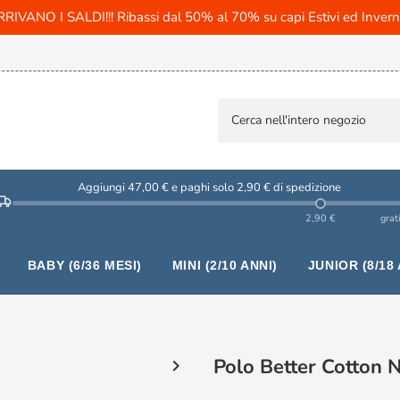
RIVANO I SALDI!!! Ribassi dal 50% al 70% su capi Estivi ed Invern
Aggiungi 47,00 € e paghi solo 2,90 € di spedizione
2,90 €
grat
BABY (6/36 MESI)
MINI (2/10 ANNI)
JUNIOR (8/18 
Polo Better Cotton 
