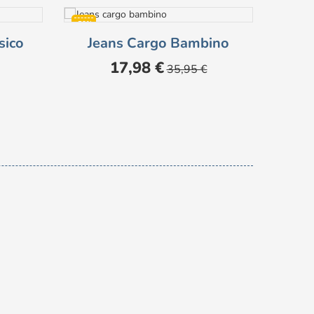
-50%
-60%
sico
Jeans Cargo Bambino
Fe
Prezzo
Prezzo
17,98 €
35,95 €
base