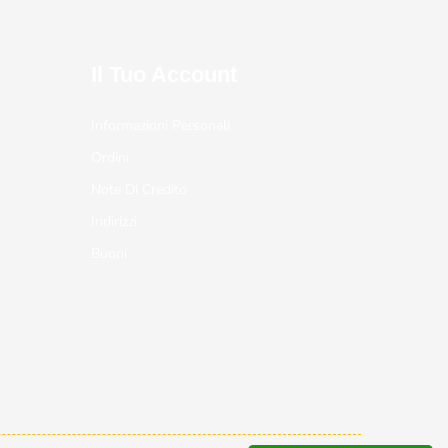
Il Tuo Account
Informazioni Personali
Ordini
Note Di Credito
Indirizzi
Buoni