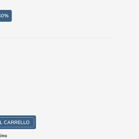
60%
L CARRELLO
zino