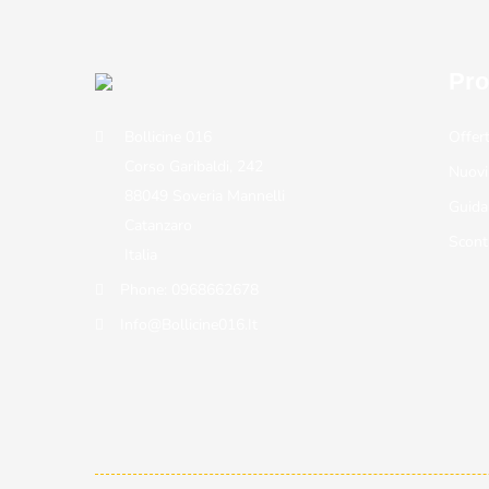
Pro
Bollicine 016
Offer
Corso Garibaldi, 242
Nuovi
88049 Soveria Mannelli
Guida
Catanzaro
Scont
Italia
Phone:
0968662678
Info@bollicine016.it