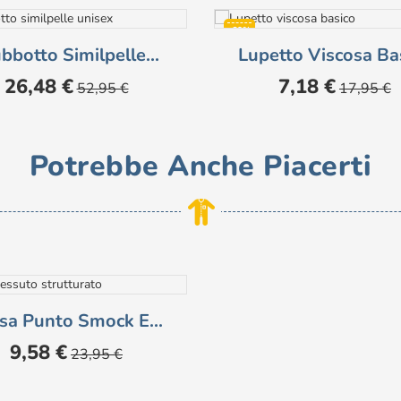
-60%
bbotto Similpelle...
Lupetto Viscosa Ba
PONIBILE
Prezzo
Prezzo
Prezzo
Prezzo
26,48 €
7,18 €
52,95 €
17,95 €
base
base
Potrebbe Anche Piacerti
sa Punto Smock E...
Prezzo
Prezzo
9,58 €
23,95 €
base