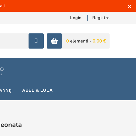
×
ali
Login
Registro
0
elementi -
0,00 €
is
ANNI)
ABEL & LULA
Neonata