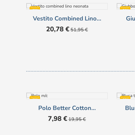
-60%
-50%
Vestito Combined Lino...
Giu
NON DIS
Prezzo
Prezzo
20,78 €
51,95 €
base
-60%
-60%
Polo Better Cotton...
Blu
Prezzo
Prezzo
7,98 €
19,95 €
base