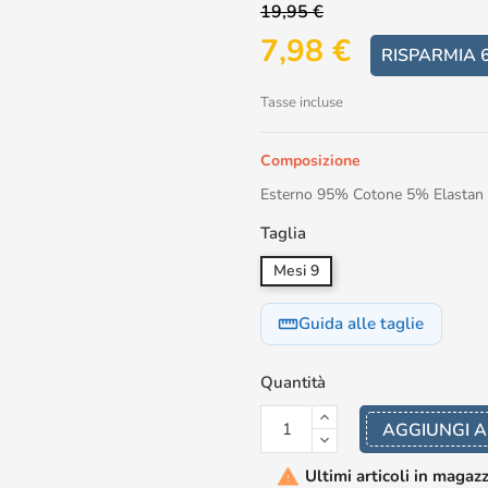
19,95 €
7,98 €
RISPARMIA 
Tasse incluse
Composizione
Esterno 95% Cotone 5% Elastan
Taglia
Mesi 9
Guida alle taglie
straighten
Quantità
AGGIUNGI A
Ultimi articoli in magaz
